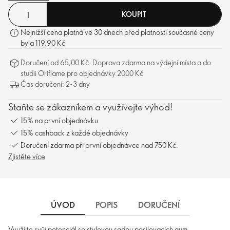
KOUPIT
Nejnižší cena platná ve 30 dnech před platností současné ceny
byla 119,90 Kč
Doručení od 65,00 Kč. Doprava zdarma na výdejní místa a do
studii Oriflame pro objednávky 2000 Kč
Čas doručení: 2-3 dny
Staňte se zákazníkem a využívejte výhod!
15% na první objednávku
15% cashback z každé objednávky
Doručení zdarma při první objednávce nad 750 Kč.
Zjistěte více
ÚVOD
POPIS
DORUČENÍ
Využijte svůj potenciál se stylovou sadou posilovacích gum