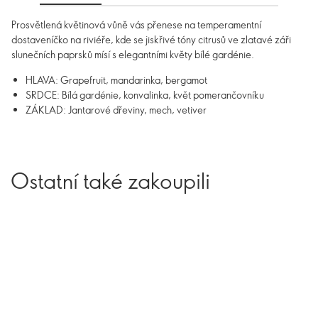
Prosvětlená květinová vůně vás přenese na temperamentní
dostaveníčko na riviéře, kde se jiskřivé tóny citrusů ve zlatavé záři
slunečních paprsků mísí s elegantními květy bílé gardénie.
HLAVA: Grapefruit, mandarinka, bergamot
SRDCE: Bílá gardénie, konvalinka, květ pomerančovníku
ZÁKLAD: Jantarové dřeviny, mech, vetiver
Ostatní také zakoupili