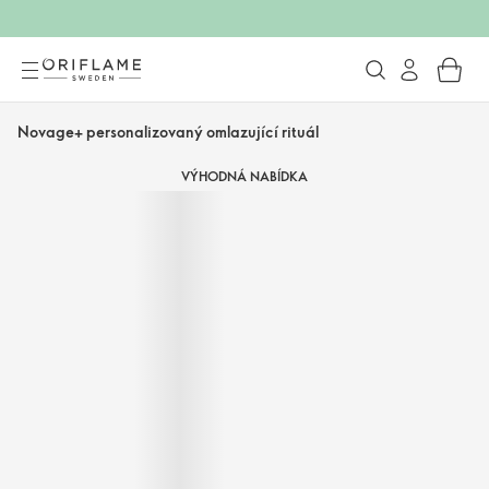
Novage+ personalizovaný omlazující rituál
VÝHODNÁ NABÍDKA