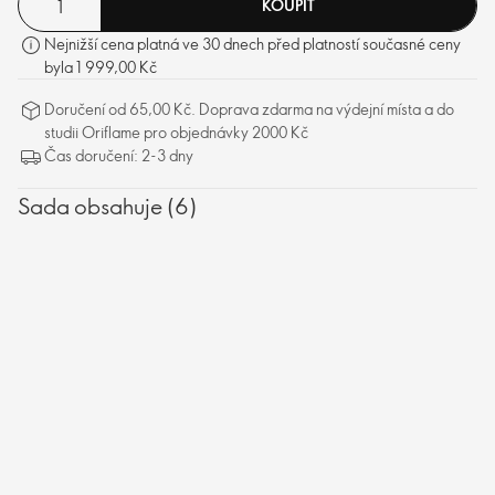
KOUPIT
Nejnižší cena platná ve 30 dnech před platností současné ceny
byla 1 999,00 Kč
Doručení od 65,00 Kč. Doprava zdarma na výdejní místa a do
studii Oriflame pro objednávky 2000 Kč
Čas doručení: 2-3 dny
Sada obsahuje (6)