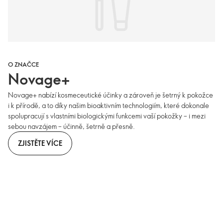
O ZNAČCE
Novage+
Novage+ nabízí kosmeceutické účinky a zároveň je šetrný k pokožce
i k přírodě, a to díky našim bioaktivním technologiím, které dokonale
spolupracují s vlastními biologickými funkcemi vaší pokožky – i mezi
sebou navzájem – účinně, šetrně a přesně.
ZJISTĚTE VÍCE