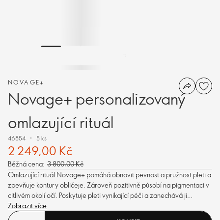
NOVAGE+
Novage+ personalizovaný
omlazující rituál
46854
5 ks
2 249,00 Kč
Běžná cena:
3 800,00 Kč
Omlazující rituál Novage+ pomáhá obnovit pevnost a pružnost pleti a
zpevňuje kontury obličeje. Zároveň pozitivně působí na pigmentaci v
citlivém okolí očí. Poskytuje pleti vynikající péči a zanechává ji
vypnutou.
Zobrazit více