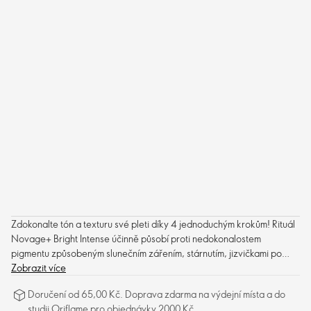
Zdokonalte tón a texturu své pleti díky 4 jednoduchým krokům! Rituál
Novage+ Bright Intense účinně působí proti nedokonalostem
pigmentu způsobeným slunečním zářením, stárnutím, jizvičkami po
akné a hormonálními změnami. Zároveň redukuje více známek
Zobrazit více
stárnutí, jako jsou vrásky, jemné linky, tmavé skvrny a mdlý vzhled
Doručení od 65,00 Kč. Doprava zdarma na výdejní místa a do
pleti. Obsahuje osm nejlepších bioaktivačních technologií ve své
studii Oriflame pro objednávky 2000 Kč