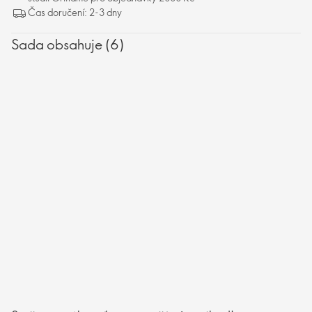
kategorii, které viditelně redukují různé typy hyperpigmentace a
Čas doručení: 2-3 dny
dodávají pleti rozjasněný a jednotný vzhled. Pleť je pak výrazně
hladší a mladistvější.
Sada obsahuje (6)