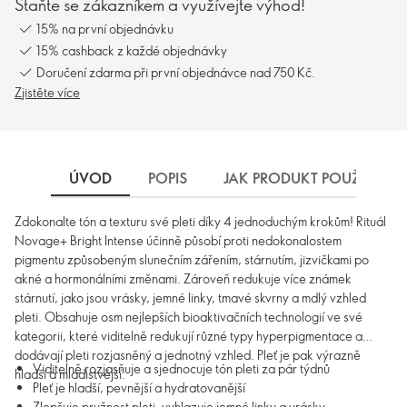
Staňte se zákazníkem a využívejte výhod!
15% na první objednávku
15% cashback z každé objednávky
Doručení zdarma při první objednávce nad 750 Kč.
Zjistěte více
ÚVOD
POPIS
JAK PRODUKT POUŽÍVAT
Zdokonalte tón a texturu své pleti díky 4 jednoduchým krokům! Rituál
Novage+ Bright Intense účinně působí proti nedokonalostem
pigmentu způsobeným slunečním zářením, stárnutím, jizvičkami po
akné a hormonálními změnami. Zároveň redukuje více známek
stárnutí, jako jsou vrásky, jemné linky, tmavé skvrny a mdlý vzhled
pleti. Obsahuje osm nejlepších bioaktivačních technologií ve své
kategorii, které viditelně redukují různé typy hyperpigmentace a
dodávají pleti rozjasněný a jednotný vzhled. Pleť je pak výrazně
Viditelně rozjasňuje a sjednocuje tón pleti za pár týdnů
hladší a mladistvější.
Pleť je hladší, pevnější a hydratovanější
Zlepšuje pružnost pleti, vyhlazuje jemné linky a vrásky