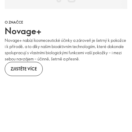
O ZNAČCE
Novage+
Novage+ nabízí kosmeceutické účinky a zároveň je šetrný k pokožce
i k přírodě, a to díky našim bioaktivním technologiím, které dokonale
spolupracují s vlastními biologickými funkcemi vaší pokožky – i mezi
sebou navzájem – účinně, šetrně a přesně.
ZJISTĚTE VÍCE