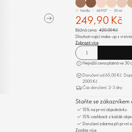
Vanilla
46907
30 ml
249,90 Kč
Běžná cena:
420,00 Kč
Dlouhotrvající make-up s vrstvit
Zobrazit více
Nejnižší cena platná ve 30
Doručení od 65,00 Kč. Dopr
2000 Kč
Čas doručení: 2-3 dny
Staňte se zákazníkem 
15% na první objednávku
15% cashback z každé obj
Doručení zdarma při první 
Zjistěte více