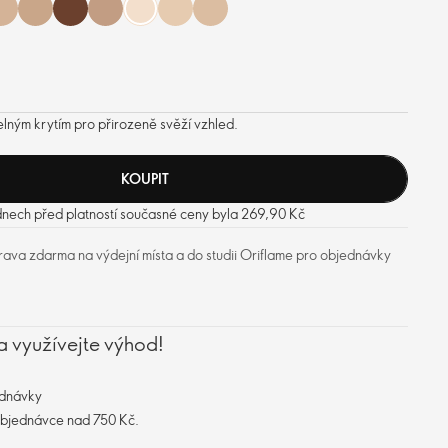
elným krytím pro přirozeně svěží vzhled.
KOUPIT
 dnech před platností současné ceny byla 269,90 Kč
ava zdarma na výdejní místa a do studii Oriflame pro objednávky
a využívejte výhod!
ednávky
objednávce nad 750 Kč.