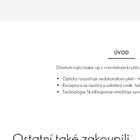
ÚVOD
Dlouhotrvající make-up s vrstvitelným krytím
Opticky rozostřuje nedokonalosti pleti –
Receptura se neotírá a odolává vodě, heb
Technologie SkinResponse umožňuje synchr
Ostatní také zakoupili