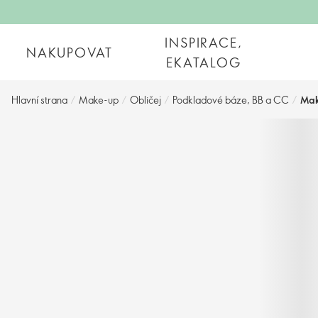
INSPIRACE,
NAKUPOVAT
EKATALOG
Hlavní strana
/
Make-up
/
Obličej
/
Podkladové báze, BB a CC
/
Mak