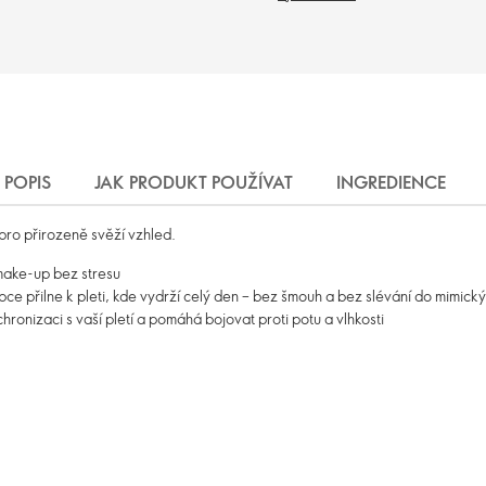
POPIS
JAK PRODUKT POUŽÍVAT
INGREDIENCE
 pro přirozeně svěží vzhled.
 make-up bez stresu
ce přilne k pleti, kde vydrží celý den – bez šmouh a bez slévání do mimick
onizaci s vaší pletí a pomáhá bojovat proti potu a vlhkosti