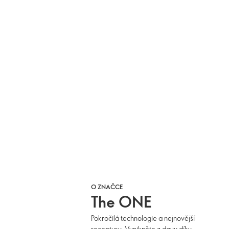
O ZNAČCE
The ONE
Pokročilá technologie a nejnovější
receptury. Vynikněte z davu díky