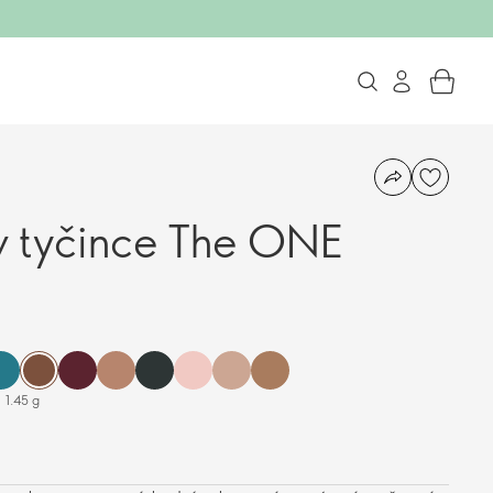
 v tyčince The ONE
1.45 g