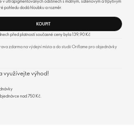
ince v ultrapigmentovaných odstínech s matným, saténovým a třpytivým
eré pohledu dodá hloubku a rozměr.
KOUPIT
dnech před platností současné ceny byla 139,90 Kč
ava zdarma na výdejní místa a do studii Oriflame pro objednávky
a využívejte výhod!
ednávky
objednávce nad 750 Kč.