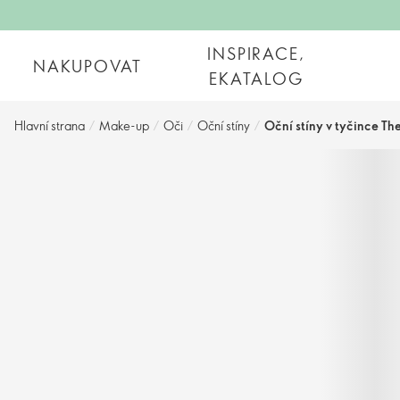
INSPIRACE,
NAKUPOVAT
EKATALOG
Hlavní strana
/
Make-up
/
Oči
/
Oční stíny
/
Oční stíny v tyčince T