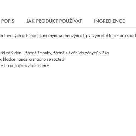
POPIS
JAK PRODUKT POUŽÍVAT
INGREDIENCE
igmentovaných odstínech s matným, saténovým a třpytivým efektem – pro snad
drží celý den – žádné šmouhy, žádné slévání do záhybů víčka
 hladce nanáší a snadno se roztírá
 v 1 a pečujícím vitaminem E