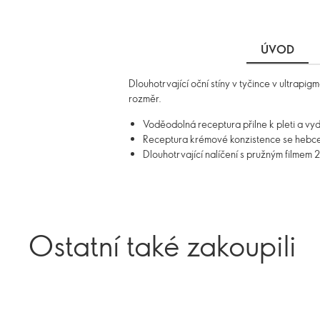
ÚVOD
Dlouhotrvající oční stíny v tyčince v ultrap
rozměr.
Voděodolná receptura přilne k pleti a vy
Receptura krémové konzistence se hebce,
Dlouhotrvající nalíčení s pružným filmem 2
Ostatní také zakoupili