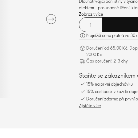
Dlouhotrvající oční stíny v tyč
efektem – pro snadné líčení, kt
Zobrazit více
Nejnižší cena platná ve 30 
Doručení od 65,00 Kč. Dopr
2000 Kč
Čas doručení: 2-3 dny
Staňte se zákazníkem 
15% na první objednávku
15% cashback z každé obj
Doručení zdarma při první 
Zjistěte více