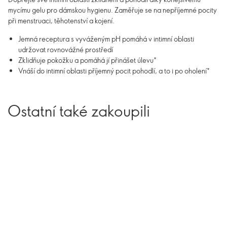
mycímu gelu pro dámskou hygienu. Zaměřuje se na nepříjemné pocity
při menstruaci, těhotenství a kojení.
Jemná receptura s vyváženým pH pomáhá v intimní oblasti
udržovat rovnovážné prostředí
Zklidňuje pokožku a pomáhá jí přinášet úlevu*
Vnáší do intimní oblasti příjemný pocit pohodlí, a to i po oholení*
Ostatní také zakoupili