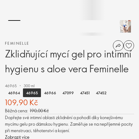
FEMINELLE
Zklidňující mycí gel pro intimní
hygienu s aloe vera Feminelle
46965
300 ml
46965
46964
46966
47099
47451
47452
109,90 Kč
Běžná cena:
190,00 Kč
Dopřejte své intimní oblasti zklidnění a pohodlí díky konejšivému
mycímu gelu pro dámskou hygienu. Zaměřuje se na nepříjemné pocity
při menstruaci, těhotenství a kojení.
Zobrazit více