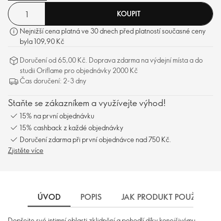
KOUPIT
Nejnižší cena platná ve 30 dnech před platností současné ceny
byla 109,90 Kč
Doručení od 65,00 Kč. Doprava zdarma na výdejní místa a do
studii Oriflame pro objednávky 2000 Kč
Čas doručení: 2-3 dny
Staňte se zákazníkem a využívejte výhod!
15% na první objednávku
15% cashback z každé objednávky
Doručení zdarma při první objednávce nad 750 Kč.
Zjistěte více
ÚVOD
POPIS
JAK PRODUKT POUŽÍVAT
Dopřejte své intimní oblasti zklidnění a pohodlí díky konejšivému