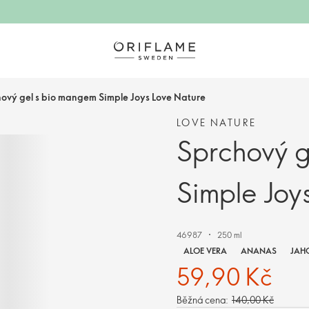
ový gel s bio mangem Simple Joys Love Nature
LOVE NATURE
Sprchový g
Simple Joy
46987
250 ml
ALOE VERA
ANANAS
JAH
59,90 Kč
Běžná cena:
140,00 Kč