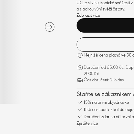
Užijte si vlnu tropické svěžes
a sladkou vůní svěží čistoty.
Zobrazit více
Nejnižší cena platná ve 30 
Doručení od 65,00 Kč. Dopr
2000 Kč
Čas doručení: 2-3 dny
Staňte se zákazníkem 
15% na první objednávku
15% cashback z každé obj
Doručení zdarma při první 
Zjistěte více