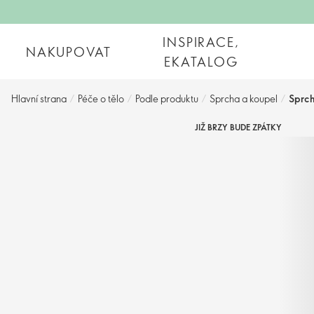
INSPIRACE,
NAKUPOVAT
EKATALOG
Hlavní strana
/
Péče o tělo
/
Podle produktu
/
Sprcha a koupel
/
Sprch
JIŽ BRZY BUDE ZPÁTKY