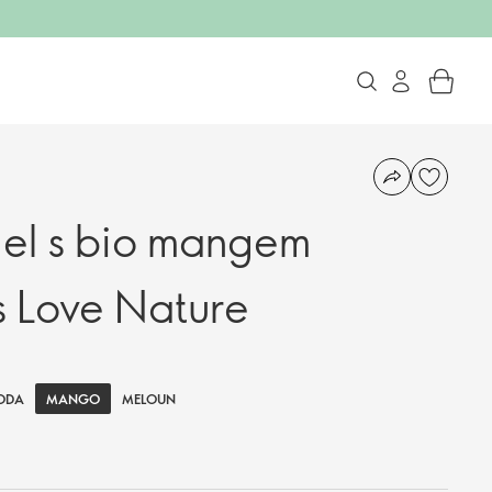
el s bio mangem
s Love Nature
MANGO
ODA
MELOUN