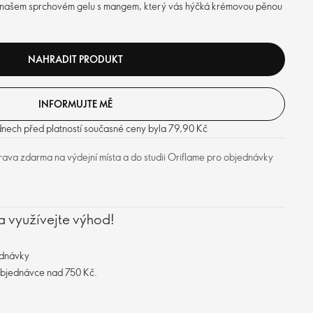
ti v našem sprchovém gelu s mangem, který vás hýčká krémovou pěnou
NAHRADIT PRODUKT
INFORMUJTE MĚ
dnech před platností současné ceny byla 79,90 Kč
ava zdarma na výdejní místa a do studii Oriflame pro objednávky
a využívejte výhod!
ednávky
objednávce nad 750 Kč.