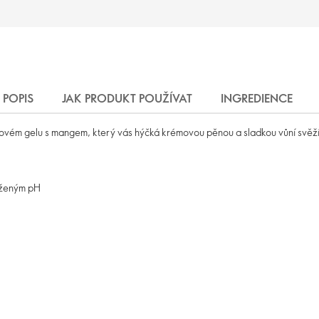
POPIS
JAK PRODUKT POUŽÍVAT
INGREDIENCE
chovém gelu s mangem, který vás hýčká krémovou pěnou a sladkou vůní svěží 
áženým pH