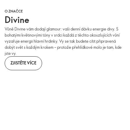
O ZNAČCE
Divine
Vůně Divine vám dodají glamour: vaši denní dávku energie divy. S
bohatými květinovými tóny v srdci každá z těchto okouzlujících vůní
vyzařuje energii hlavní hrdinky. Vy se tak budete cítit připravená
dobýt svět s každým krokem – protože přehlídkové molo je tam, kde
jste vy.
ZJISTĚTE VÍCE