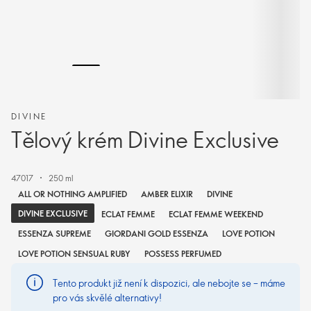
DIVINE
Tělový krém Divine Exclusive
47017
250 ml
ALL OR NOTHING AMPLIFIED
AMBER ELIXIR
DIVINE
DIVINE EXCLUSIVE
ECLAT FEMME
ECLAT FEMME WEEKEND
ESSENZA SUPREME
GIORDANI GOLD ESSENZA
LOVE POTION
LOVE POTION SENSUAL RUBY
POSSESS PERFUMED
Tento produkt již není k dispozici, ale nebojte se – máme
pro vás skvělé alternativy!