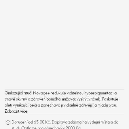
Omlazující rituál Novage+ redukuje viditelnou hyperpigmentaci a
tmavé skvrny a zároveň pomáhá snižovat výskyt vrásek. Poskytuje
pleti vynikající péči a zanechává ji viditelně zářivější a mladistvou.
Zobrazit více
Doručení od 65,00 Kč. Doprava zdarma na výdejní místa a do
studii Oriflame pro objednávky 2000 Kč