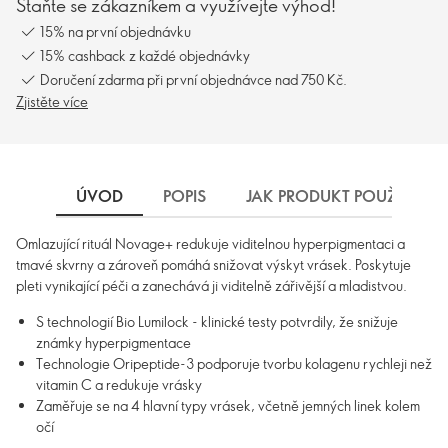
Staňte se zákazníkem a využívejte výhod!
15% na první objednávku
15% cashback z každé objednávky
Doručení zdarma při první objednávce nad 750 Kč.
Zjistěte více
ÚVOD
POPIS
JAK PRODUKT POUŽÍVAT
Omlazující rituál Novage+ redukuje viditelnou hyperpigmentaci a
tmavé skvrny a zároveň pomáhá snižovat výskyt vrásek. Poskytuje
pleti vynikající péči a zanechává ji viditelně zářivější a mladistvou.
S technologií Bio Lumilock - klinické testy potvrdily, že snižuje
známky hyperpigmentace
Technologie Oripeptide-3 podporuje tvorbu kolagenu rychleji než
vitamin C a redukuje vrásky
Zaměřuje se na 4 hlavní typy vrásek, včetně jemných linek kolem
očí