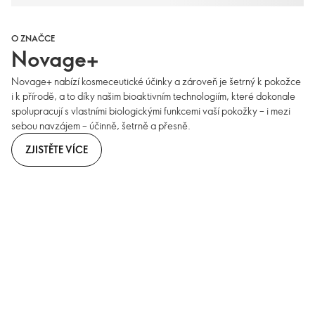
O ZNAČCE
Novage+
Novage+ nabízí kosmeceutické účinky a zároveň je šetrný k pokožce
i k přírodě, a to díky našim bioaktivním technologiím, které dokonale
spolupracují s vlastními biologickými funkcemi vaší pokožky – i mezi
sebou navzájem – účinně, šetrně a přesně.
ZJISTĚTE VÍCE