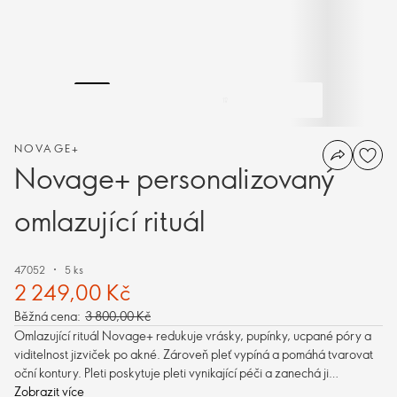
NOVAGE+
Novage+ personalizovaný
omlazující rituál
47052
5 ks
2 249,00 Kč
Běžná cena:
3 800,00 Kč
Omlazující rituál Novage+ redukuje vrásky, pupínky, ucpané póry a
viditelnost jizviček po akné. Zároveň pleť vypíná a pomáhá tvarovat
oční kontury. Pleti poskytuje pleti vynikající péči a zanechá ji
vyplněnou zevnitř.
Zobrazit více