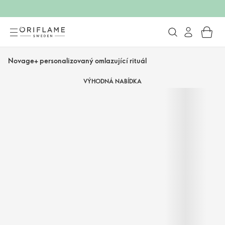
Novage+ personalizovaný omlazující rituál
VÝHODNÁ NABÍDKA