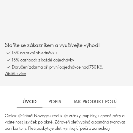
Staňte se zákazníkem a využívejte výhod!
15% na první objednávku
15% cashback z každé objednávky
Doručení zdarma při první objednávce nad 750 Kč.
Zjistěte více
ÚVOD
POPIS
JAK PRODUKT POUŽÍVAT
Omlazující rituál Novage+ redukuje vrásky, pupínky, ucpané póry a
viditelnost jizviček po akné. Zároveň pleť vypíná a pomáhá tvarovat
oční kontury. Pleti poskytuje pleti vynikající péči a zanechá ji