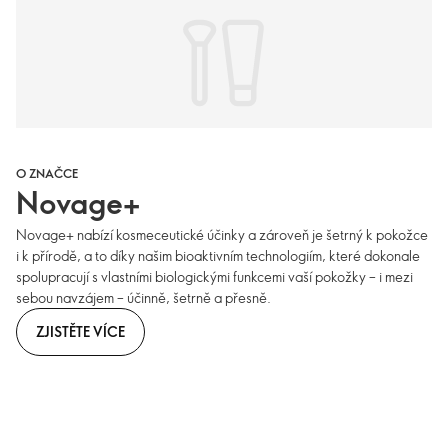
O ZNAČCE
Novage+
Novage+ nabízí kosmeceutické účinky a zároveň je šetrný k pokožce
i k přírodě, a to díky našim bioaktivním technologiím, které dokonale
spolupracují s vlastními biologickými funkcemi vaší pokožky – i mezi
sebou navzájem – účinně, šetrně a přesně.
ZJISTĚTE VÍCE