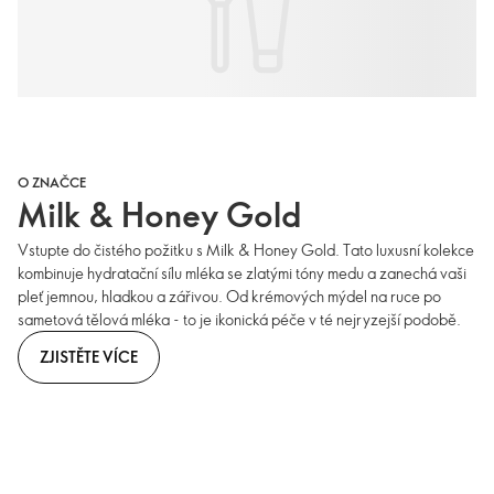
O ZNAČCE
Milk & Honey Gold
Vstupte do čistého požitku s Milk & Honey Gold. Tato luxusní kolekce
kombinuje hydratační sílu mléka se zlatými tóny medu a zanechá vaši
pleť jemnou, hladkou a zářivou. Od krémových mýdel na ruce po
sametová tělová mléka - to je ikonická péče v té nejryzejší podobě.
ZJISTĚTE VÍCE