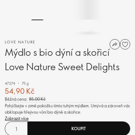
LOVE NATURE
Mýdlo s bio dýní a skořicí
Love Nature Sweet Delights
47274
75 g
54,90 Kč
Běžná cena:
85,00 Kč
Pohýčkejte v zimě pokožku tímto tuhým mýdlem. Umývá a zároveň vás
obklopuje hřejivou vůní bio dýně a skořice.
Zobrazit více
KOUPIT