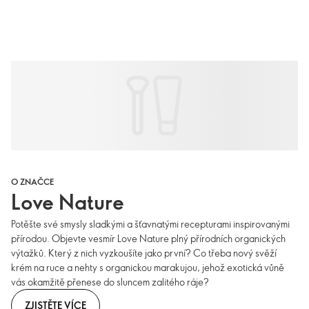
O ZNAČCE
Love Nature
Potěšte své smysly sladkými a šťavnatými recepturami inspirovanými
přírodou. Objevte vesmír Love Nature plný přírodních organických
výtažků. Který z nich vyzkoušíte jako první? Co třeba nový svěží
krém na ruce a nehty s organickou marakujou, jehož exotická vůně
vás okamžitě přenese do sluncem zalitého ráje?
ZJISTĚTE VÍCE