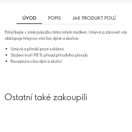
ÚVOD
POPIS
JAK PRODUKT POUŽÍVAT
Pohýčkejte v zimě pokožku tímto tuhým mýdlem. Umývá a zároveň vás
obklopuje hřejivou vůní bio dýně a skořice.
Umývá a přináší pocit svěžesti
Složení tvoří 98 % přísad přírodního původu
Receptura s bio dýní a skořicí
Ostatní také zakoupili