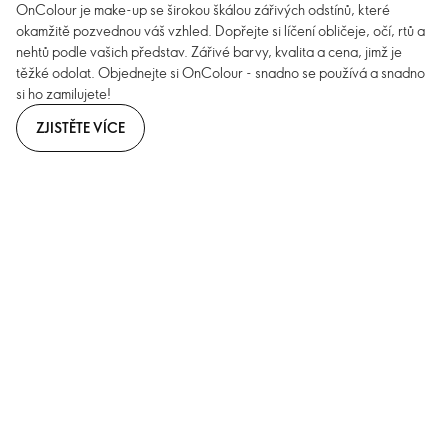
OnColour je make-up se širokou škálou zářivých odstínů, které
okamžitě pozvednou váš vzhled. Dopřejte si líčení obličeje, očí, rtů a
nehtů podle vašich představ. Zářivé barvy, kvalita a cena, jimž je
těžké odolat. Objednejte si OnColour - snadno se používá a snadno
si ho zamilujete!
ZJISTĚTE VÍCE