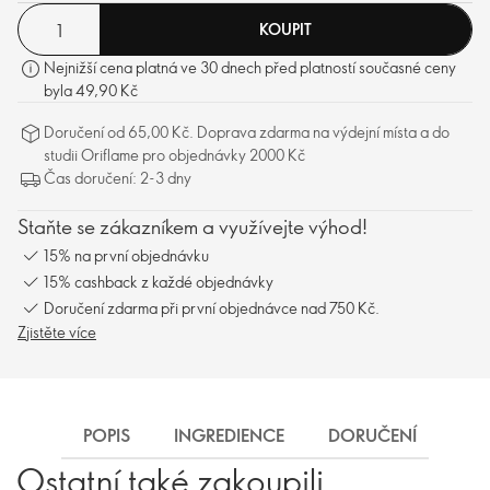
KOUPIT
Nejnižší cena platná ve 30 dnech před platností současné ceny
byla 49,90 Kč
Doručení od 65,00 Kč. Doprava zdarma na výdejní místa a do
studii Oriflame pro objednávky 2000 Kč
Čas doručení: 2-3 dny
Staňte se zákazníkem a využívejte výhod!
15% na první objednávku
15% cashback z každé objednávky
Doručení zdarma při první objednávce nad 750 Kč.
Zjistěte více
POPIS
INGREDIENCE
DORUČENÍ
Ostatní také zakoupili