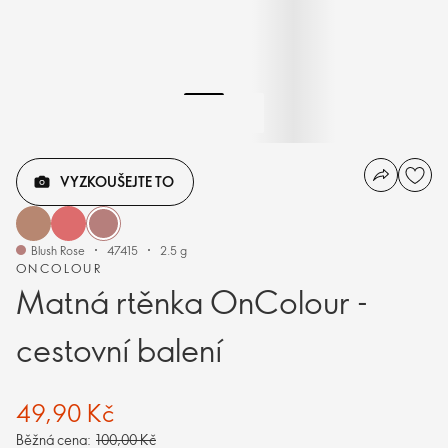
VYZKOUŠEJTE TO
Blush Rose
47415
2.5 g
ONCOLOUR
Matná rtěnka OnColour -
cestovní balení
49,90 Kč
Běžná cena:
100,00 Kč