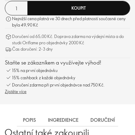
KOUPIT
Nejnižší cena platná ve 30 dnech před platností současné ceny
byla 49,90 Kč
Doručení od 65,00 Kč. Doprava zdarma na výdejní místa a do
studii Oriflame pro objednávky 2000 Kč
Čas doručení: 2-3 dny
Staňte se zákazníkem a využívejte výhod!
15% na první objednávku
15% cashback z každé objednávky
Doručení zdarma při první objednávce nad 750 Kč.
Zjistěte více
POPIS
INGREDIENCE
DORUČENÍ
Ostatní také zakoupili