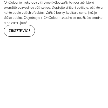
OnColour je make-up se širokou škálou zářivých odstínů, které
okamžitě pozvednou váš vzhled. Dopřejte si líčení obličeje, očí, rtů a
nehtů podle vašich představ. Zářivé barvy, kvalita a cena, jimž je
těžké odolat. Objednejte si OnColour - snadno se používá a snadno
si ho zamilujete!
ZJISTĚTE VÍCE