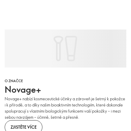
O ZNAČCE
Novage+
Novage+ nabízí kosmeceutické účinky a zároveň je šetrný k pokožce
i k přírodě, a to díky našim bioaktivním technologiím, které dokonale
spolupracují s vlastními biologickými funkcemi vaší pokožky – i mezi
sebou navzájem – účinně, šetrně a přesně.
ZJISTĚTE VÍCE