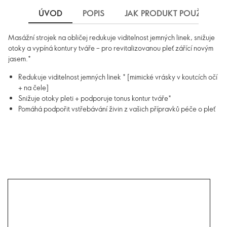
ÚVOD
POPIS
JAK PRODUKT POUŽÍVAT
Masážní strojek na obličej redukuje viditelnost jemných linek, snižuje
otoky a vypíná kontury tváře – pro revitalizovanou pleť zářící novým
jasem.*
Redukuje viditelnost jemných linek * [mimické vrásky v koutcích očí
+ na čele]
Snižuje otoky pleti + podporuje tonus kontur tváře*
Pomáhá podpořit vstřebávání živin z vašich přípravků péče o pleť