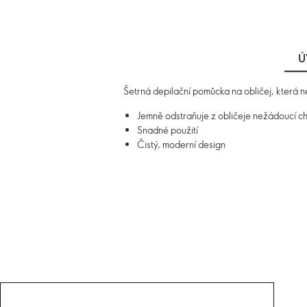
Ú
Šetrná depilační pomůcka na obličej, která n
Jemně odstraňuje z obličeje nežádoucí c
Snadné použití
Čistý, moderní design