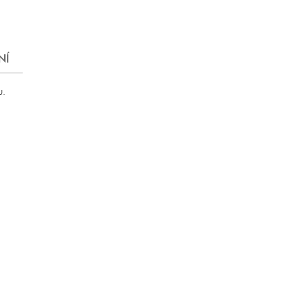
NÍ
u.