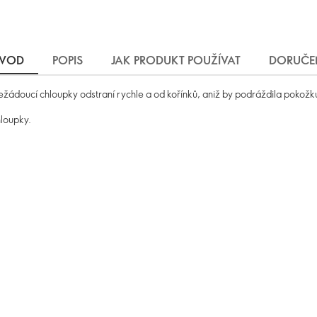
VOD
POPIS
JAK PRODUKT POUŽÍVAT
DORUČE
ežádoucí chloupky odstraní rychle a od kořínků, aniž by podráždila pokožk
hloupky.