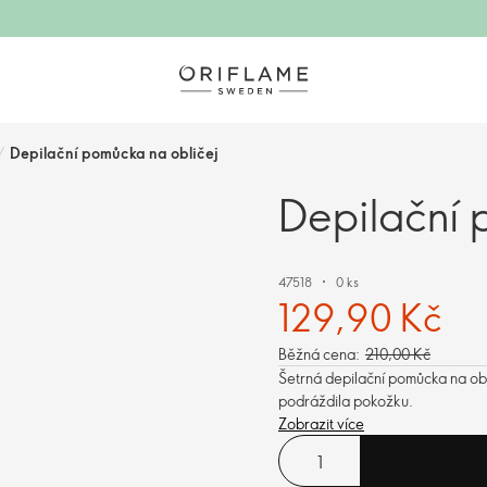
/
Depilační pomůcka na obličej
Depilační 
47518
0 ks
129,90 Kč
Běžná cena:
210,00 Kč
Šetrná depilační pomůcka na obl
podráždila pokožku.
Zobrazit více