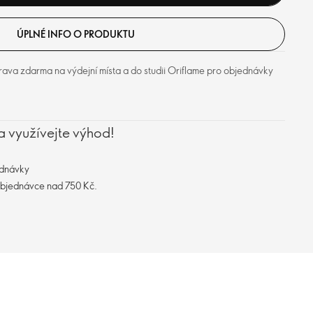
ÚPLNÉ INFO O PRODUKTU
ava zdarma na výdejní místa a do studii Oriflame pro objednávky
a využívejte výhod!
ednávky
objednávce nad 750 Kč.