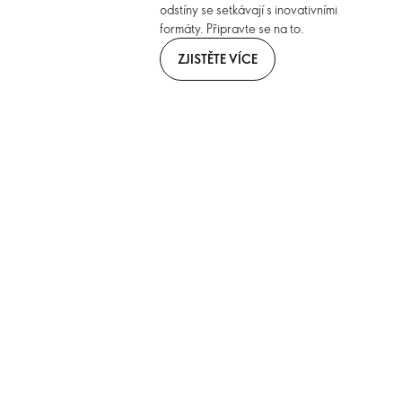
odstíny se setkávají s inovativními
formáty. Připravte se na to.
ZJISTĚTE VÍCE