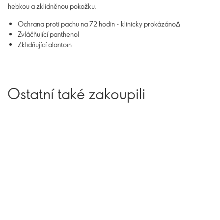
hebkou a zklidněnou pokožku.
Ochrana proti pachu na 72 hodin - klinicky prokázánoΔ
Zvláčňující panthenol
Zklidňující alantoin
Ostatní také zakoupili