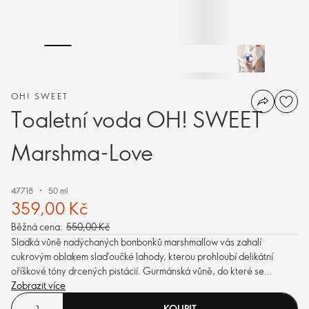
OH! SWEET
Toaletní voda OH! SWEET
Marshma-Love
47718
50 ml
359,00 Kč
Běžná cena:
550,00 Kč
Sladká vůně nadýchaných bonbonků marshmallow vás zahalí
cukrovým oblakem slaďoučké lahody, kterou prohloubí delikátní
oříškové tóny drcených pistácií. Gurmánská vůně, do které se
zamilujete vy i kamarádky, bez debat.
Zobrazit více
KOUPIT