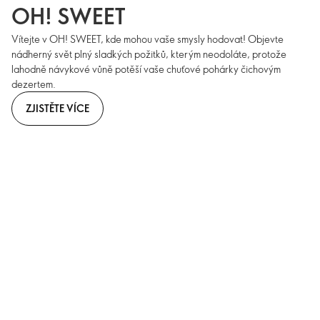
OH! SWEET
Vítejte v OH! SWEET, kde mohou vaše smysly hodovat! Objevte
nádherný svět plný sladkých požitků, kterým neodoláte, protože
lahodně návykové vůně potěší vaše chuťové pohárky čichovým
dezertem.
ZJISTĚTE VÍCE