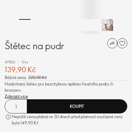
Štětec na pudr
47826
0 ks
139,90 Kč
Běžná cena:
220,00 Kč
Nadýchaný štětec pro bezchybnou aplikaci fixačního pudru či
bronzeru.
Zobrazit více
KOUPIT
Nejnižší cena platná ve 30 dnech před platností současné ceny
byla 149,90 Kč