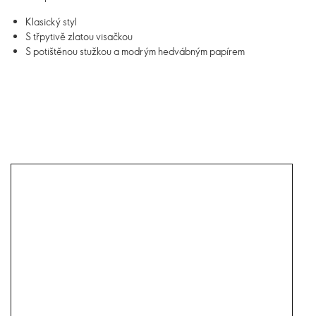
Klasický styl
S třpytivě zlatou visačkou
S potištěnou stužkou a modrým hedvábným papírem