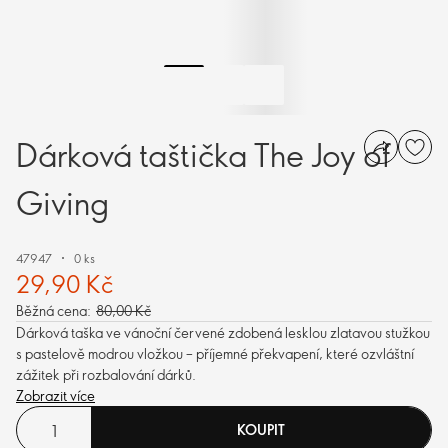
Dárková taštička The Joy of
Giving
47947
0 ks
29,90 Kč
Běžná cena:
80,00 Kč
Dárková taška ve vánoční červené zdobená lesklou zlatavou stužkou
s pastelově modrou vložkou – příjemné překvapení, které ozvláštní
zážitek při rozbalování dárků.
Zobrazit více
KOUPIT