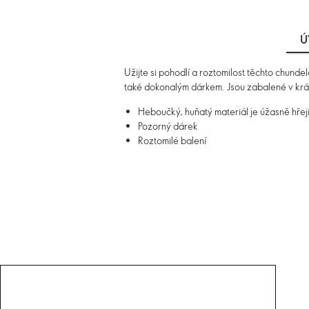
Ú
Užijte si pohodlí a roztomilost těchto chunde
také dokonalým dárkem. Jsou zabalené v krás
Heboučký, huňatý materiál je úžasně hřej
Pozorný dárek
Roztomilé balení