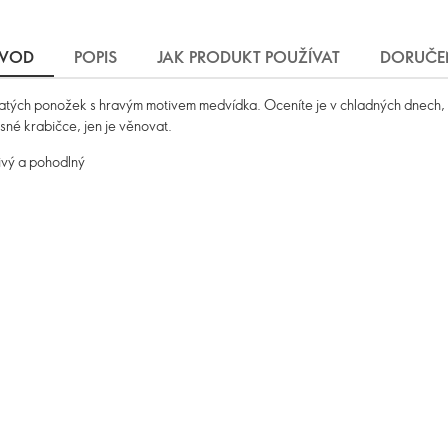
VOD
POPIS
JAK PRODUKT POUŽÍVAT
DORUČE
latých ponožek s hravým motivem medvídka. Oceníte je v chladných dnech, kdy
né krabičce, jen je věnovat.
ivý a pohodlný