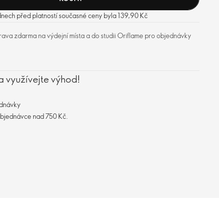
dnech před platností současné ceny byla 139,90 Kč
ava zdarma na výdejní místa a do studii Oriflame pro objednávky
a využívejte výhod!
ednávky
objednávce nad 750 Kč.