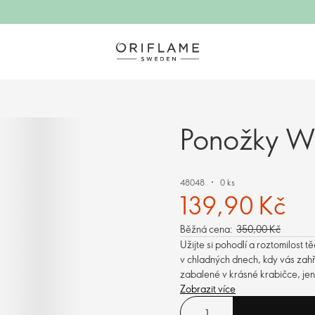
Ponožky W
48048
0 ks
139,90 Kč
Běžná cena:
350,00 Kč
Užijte si pohodlí a roztomilost
v chladných dnech, kdy vás zahře
zabalené v krásné krabičce, jen
Zobrazit více