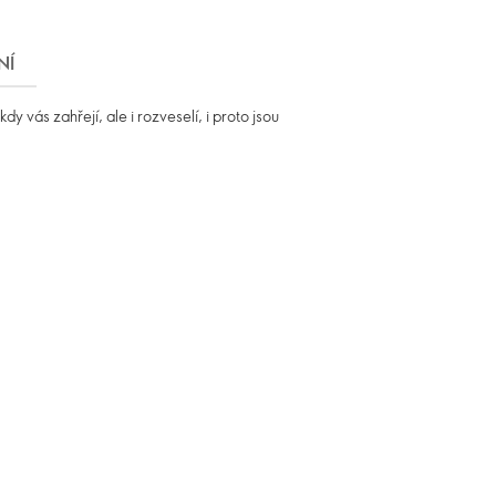
NÍ
 vás zahřejí, ale i rozveselí, i proto jsou