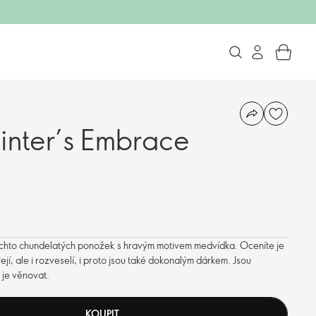
inter’s Embrace
 těchto chundelatých ponožek s hravým motivem medvídka. Oceníte je
jí, ale i rozveselí, i proto jsou také dokonalým dárkem. Jsou
 je věnovat.
KOUPIT