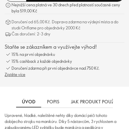
Nejnižší cena platná ve 30 dnech před platností současné ceny
byla 519,00 Kč
Doručení od 65,00 Kč. Doprava zdarma na výdejní místa a do
studii Oriflame pro objednávky 2000 Kč
Čas doručení: 2-3 dny
Staňte se zákazníkem a využívejte výhod!
15% na první objednávku
15% cashback z každé objednávky
Doručení zdarma při první objednávce nad 750 Kč.
Zjistěte více
ÚVOD
POPIS
JAK PRODUKT POUŽÍVAT
Upravené, hladké, naleštěné nehty díky domácí péči tohoto
dobíjecího strojku na manikúru. Díky 5 nástavcům, 3 rychlostem a
zabudovanému LED světélku bude manikúra a pedikúra v