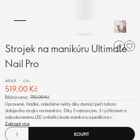
Strojek na manikúru Ultimate
Nail Pro
48068
0 ks
519,00 Kč
Běžná cena:
750,00 Kč
Upravené, hladké, naleštěné nehty díky domácí péči tohoto
dobíjecího strojku na manikúru. Díky 5 nástavcům, 3 rychlostem a
zabudovanému LED světélku bude manikúra a pedikúra v
profesionální kvalitě hračkou – kdykoli.
Zobrazit více
KOUPIT