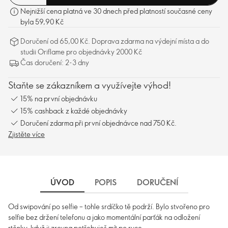
Nejnižší cena platná ve 30 dnech před platností současné ceny
byla 59,90 Kč
Doručení od 65,00 Kč. Doprava zdarma na výdejní místa a do
studii Oriflame pro objednávky 2000 Kč
Čas doručení: 2-3 dny
Staňte se zákazníkem a využívejte výhod!
15% na první objednávku
15% cashback z každé objednávky
Doručení zdarma při první objednávce nad 750 Kč.
Zjistěte více
ÚVOD
POPIS
DORUČENÍ
Od swipování po selfie – tohle srdíčko tě podrží. Bylo stvořeno pro
selfie bez držení telefonu a jako momentální parťák na odložení
rtěnky, když ji zrovna potřebuješ mít po ruce.