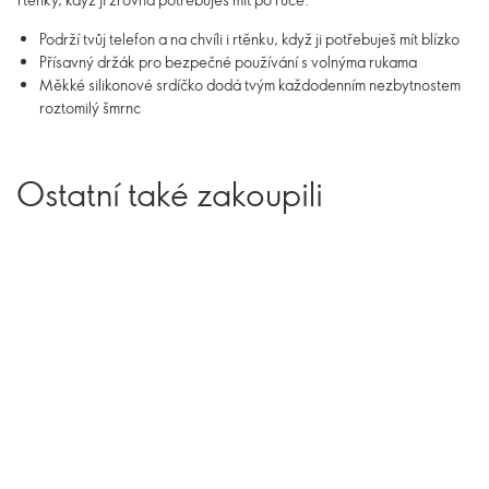
Podrží tvůj telefon a na chvíli i rtěnku, když ji potřebuješ mít blízko
Přísavný držák pro bezpečné používání s volnýma rukama
Měkké silikonové srdíčko dodá tvým každodenním nezbytnostem
roztomilý šmrnc
Ostatní také zakoupili