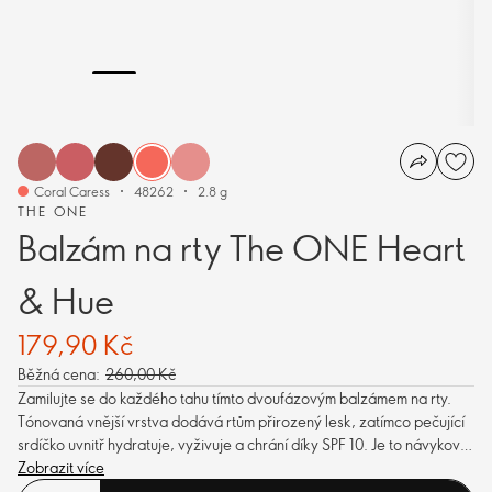
Coral Caress
48262
2.8 g
THE ONE
Balzám na rty The ONE Heart
& Hue
179,90 Kč
Běžná cena:
260,00 Kč
Zamilujte se do každého tahu tímto dvoufázovým balzámem na rty.
Tónovaná vnější vrstva dodává rtům přirozený lesk, zatímco pečující
srdíčko uvnitř hydratuje, vyživuje a chrání díky SPF 10. Je to návykové
pohlazení, se kterým vás péče o rty bude prostě bavit.
Zobrazit více