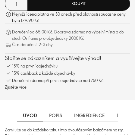
KOUPIT
Nejnižší cena platná ve 30 dnech před platností současné ceny
byla 179,90 Kč
Doručení od 65,00 Kč. Doprava zdarma na výdejní místa a do
studii Oriflame pro objednávky 2000 Kč
Čas doručení: 2-3 dny
Staňte se zákazníkem a využívejte výhod!
15% na první objednávku
15% cashback z každé objednávky
Doručení zdarma při první objednávce nad 750 Kč.
Zjistěte více
ÚVOD
POPIS
INGREDIENCE
DORUČE
Zamilujte se do každého tahu tímto dvoufázovým balzámem na rty.