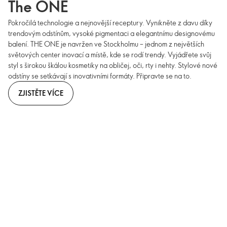
The ONE
Pokročilá technologie a nejnovější receptury. Vynikněte z davu díky
trendovým odstínům, vysoké pigmentaci a elegantnímu designovému
balení. THE ONE je navržen ve Stockholmu – jednom z největších
světových center inovací a místě, kde se rodí trendy. Vyjádřete svůj
styl s širokou škálou kosmetiky na obličej, oči, rty i nehty. Stylové nové
odstíny se setkávají s inovativními formáty. Připravte se na to.
ZJISTĚTE VÍCE