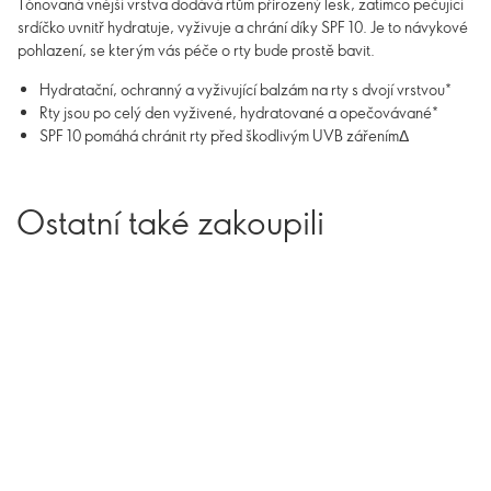
Tónovaná vnější vrstva dodává rtům přirozený lesk, zatímco pečující
srdíčko uvnitř hydratuje, vyživuje a chrání díky SPF 10. Je to návykové
pohlazení, se kterým vás péče o rty bude prostě bavit.
Hydratační, ochranný a vyživující balzám na rty s dvojí vrstvou*
Rty jsou po celý den vyživené, hydratované a opečovávané*
SPF 10 pomáhá chránit rty před škodlivým UVB zářenímΔ
Ostatní také zakoupili