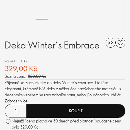
Deka Winter’s Embrace
48540
0 ks
329,00 Kč
Běžná cena:
820,00 Kč
Příjemně se zachumlejte do deky Winter's Embrace. Do této
elegantní, krémově bílé deky z měkoučce nadýchaného materiálu s
decentním vzorkem se rádi zabalíte sami, nebo jí o Vánocích uděláte
radost někomu blízkému.
Zobrazit více
KOUPIT
Nejnižší cena platná ve 30 dnech před platností současné ceny
byla 329,00 Kč