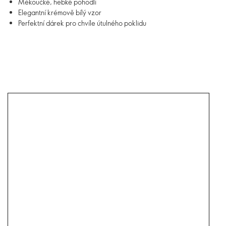
Měkoučké, hebké pohodlí
Elegantní krémově bílý vzor
Perfektní dárek pro chvíle útulného poklidu