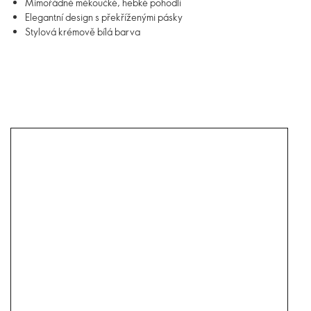
Mimořádně měkoučké, hebké pohodlí
Elegantní design s překříženými pásky
Stylová krémově bílá barva