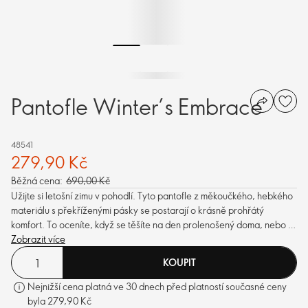
Pantofle Winter’s Embrace
48541
279,90 Kč
Běžná cena:
690,00 Kč
Užijte si letošní zimu v pohodlí. Tyto pantofle z měkoučkého, hebkého
materiálu s překříženými pásky se postarají o krásně prohřátý
komfort. To oceníte, když se těšíte na den prolenošený doma, nebo si
chcete odpočinout po dlouhém dni.
Zobrazit více
KOUPIT
Nejnižší cena platná ve 30 dnech před platností současné ceny
byla 279,90 Kč