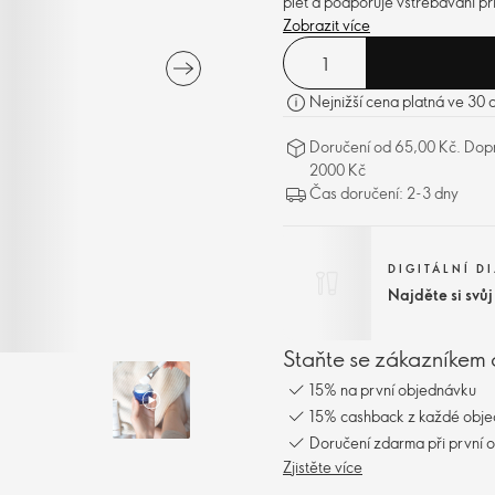
pleť a podporuje vstřebávání př
Zobrazit více
Nejnižší cena platná ve 30
Doručení od 65,00 Kč. Dopr
2000 Kč
Čas doručení: 2-3 dny
DIGITÁLNÍ D
Najděte si svů
Staňte se zákazníkem 
15% na první objednávku
15% cashback z každé obj
Doručení zdarma při první 
Zjistěte více