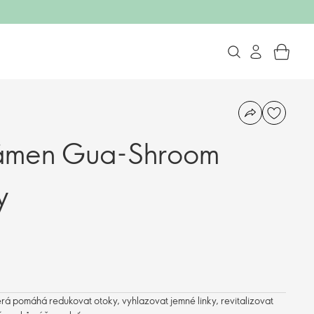
ámen Gua-Shroom
y
á pomáhá redukovat otoky, vyhlazovat jemné linky, revitalizovat