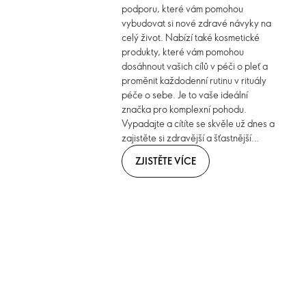
podporu, které vám pomohou
vybudovat si nové zdravé návyky na
celý život. Nabízí také kosmetické
produkty, které vám pomohou
dosáhnout vašich cílů v péči o pleť a
proměnit každodenní rutinu v rituály
péče o sebe. Je to vaše ideální
značka pro komplexní pohodu.
Vypadajte a cítíte se skvěle už dnes a
zajistěte si zdravější a šťastnější
zítřek.
ZJISTĚTE VÍCE