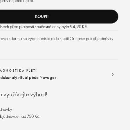
ípravků péče o pleť.
KOUPIT
 dnech před platností současné ceny byla 94,90 Kč
ava zdarma na výdejní místa a do studii Oriflame pro objednávky
IAGNOSTIKA PLETI
j dokonalý rituál péče Novage+
a využívejte výhod!
ednávky
objednávce nad 750 Kč.