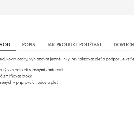
VOD
POPIS
JAK PRODUKT POUŽÍVAT
DORUČE
ukovat otoky, vyhlazovat jemné linky, revitalizovat pleť a podporuje vstř
tý vzhled pleti s jasnými konturami
há zmírňovat otoky
žených v přípravcích péče o pleť