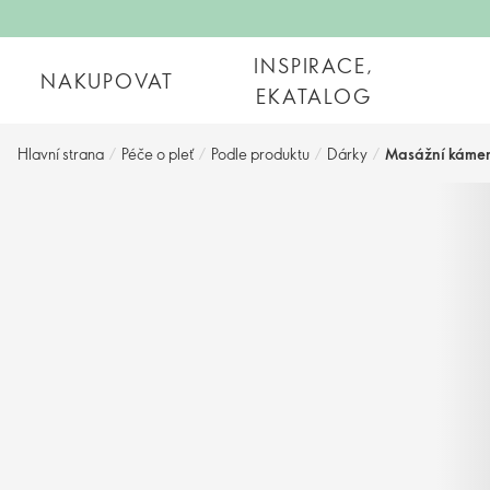
INSPIRACE,
NAKUPOVAT
EKATALOG
Hlavní strana
/
Péče o pleť
/
Podle produktu
/
Dárky
/
Masážní káme