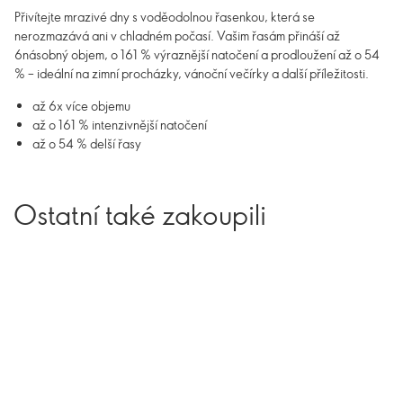
Přivítejte mrazivé dny s voděodolnou řasenkou, která se
nerozmazává ani v chladném počasí. Vašim řasám přináší až
6násobný objem, o 161 % výraznější natočení a prodloužení až o 54
% – ideální na zimní procházky, vánoční večírky a další příležitosti.
až 6x více objemu
až o 161 % intenzivnější natočení
až o 54 % delší řasy
Ostatní také zakoupili