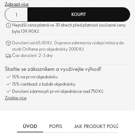
% – ideální na zimní procházky, vánoční večírky a další příležitosti.
Zobrazit více
KOUPIT
Nejnižší cena platná ve 30 dnech před platností současné ceny
byla 139,90 Kč
Doručení od 65,00 Kč. Doprava zdarma na výdejní místa a do
studii Oriflame pro objednávky 2000 Kč
Čas doručení: 2-3 dny
Staňte se zákazníkem a využívejte výhod!
15% na první objednávku
15% cashback z každé objednávky
Doručení zdarma při první objednávce nad 750 Kč.
Zjistěte více
ÚVOD
POPIS
JAK PRODUKT POUŽÍVAT