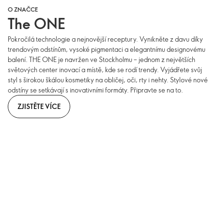
O ZNAČCE
The ONE
Pokročilá technologie a nejnovější receptury. Vynikněte z davu díky
trendovým odstínům, vysoké pigmentaci a elegantnímu designovému
balení. THE ONE je navržen ve Stockholmu – jednom z největších
světových center inovací a místě, kde se rodí trendy. Vyjádřete svůj
styl s širokou škálou kosmetiky na obličej, oči, rty i nehty. Stylové nové
odstíny se setkávají s inovativními formáty. Připravte se na to.
ZJISTĚTE VÍCE