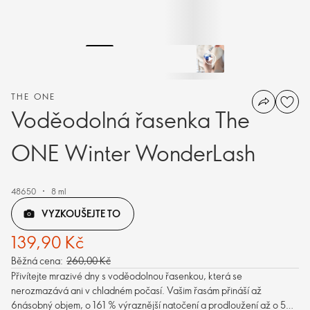
THE ONE
Voděodolná řasenka The
ONE Winter WonderLash
48650
8 ml
VYZKOUŠEJTE TO
139,90 Kč
Běžná cena:
260,00 Kč
Přivítejte mrazivé dny s voděodolnou řasenkou, která se
nerozmazává ani v chladném počasí. Vašim řasám přináší až
6násobný objem, o 161 % výraznější natočení a prodloužení až o 54