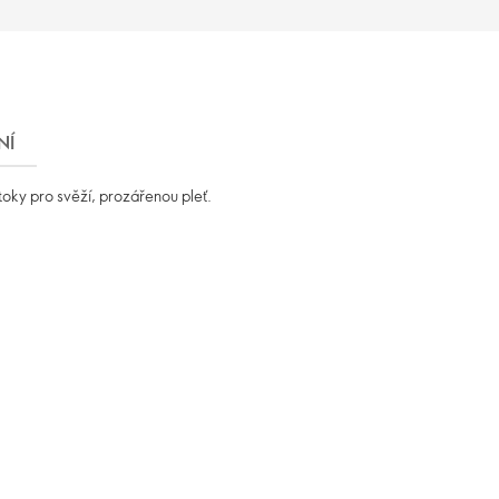
NÍ
toky pro svěží, prozářenou pleť.