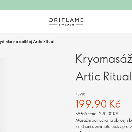
činka na obličej Artic Ritual
Kryomasážn
Artic Ritual
48918
199,90 Kč
Běžná cena:
290,00 Kč
Masážní pomůcka na obličej s kul
zklidnění a zmírněte otoky pro s