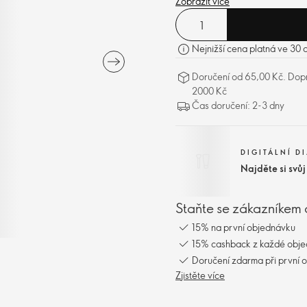
Zobrazit více
Nejnižší cena platná ve 30 
Doručení od 65,00 Kč. Dopr
2000 Kč
Čas doručení: 2-3 dny
DIGITÁLNÍ D
Najděte si svů
Staňte se zákazníkem 
15% na první objednávku
15% cashback z každé obj
Doručení zdarma při první 
Zjistěte více