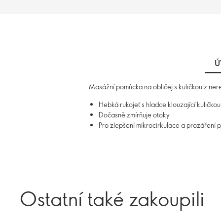
Ú
Masážní pomůcka na obličej s kuličkou z nere
Hebká rukojeť s hladce klouzající kuličk
Dočasně zmírňuje otoky
Pro zlepšení mikrocirkulace a prozáření p
Ostatní také zakoupili