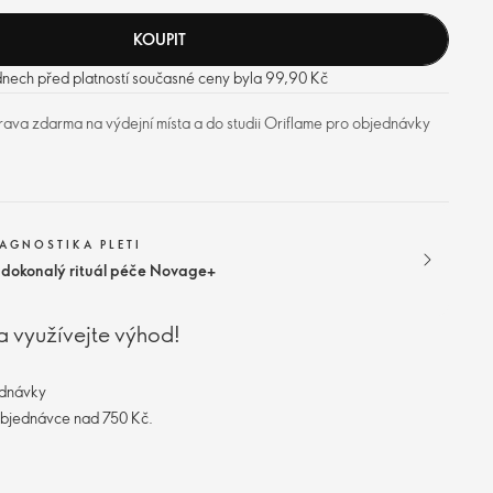
KOUPIT
dnech před platností současné ceny byla 99,90 Kč
ava zdarma na výdejní místa a do studii Oriflame pro objednávky
IAGNOSTIKA PLETI
j dokonalý rituál péče Novage+
a využívejte výhod!
ednávky
objednávce nad 750 Kč.