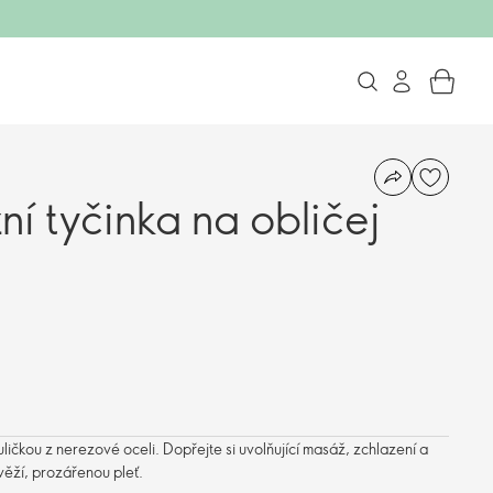
í tyčinka na obličej
ičkou z nerezové oceli. Dopřejte si uvolňující masáž, zchlazení a
věží, prozářenou pleť.