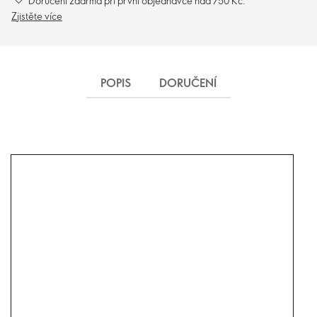
Doručení zdarma při první objednávce nad 750 Kč.
Zjistěte více
POPIS
DORUČENÍ