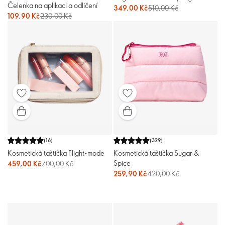
Čelenka na aplikaci a odlíčení
349,00 Kč
510,00 Kč
109,90 Kč
230,00 Kč
(
16
)
(
329
)
Kosmetická taštička Flight-mode
Kosmetická taštička Sugar &
Spice
459,00 Kč
700,00 Kč
259,90 Kč
420,00 Kč