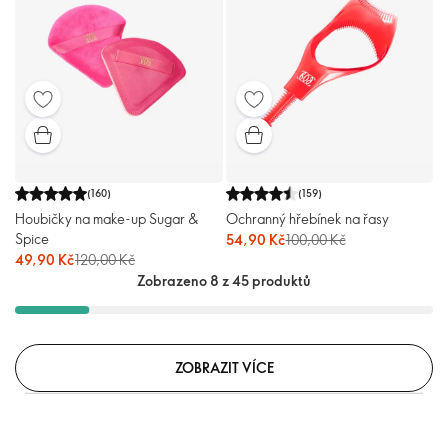
(
160
)
(
159
)
Houbičky na make-up Sugar &
Ochranný hřebínek na řasy
Spice
54,90 Kč
100,00 Kč
49,90 Kč
120,00 Kč
Zobrazeno 8 z 45 produktů
ZOBRAZIT VÍCE