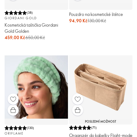
(
38
)
Pouzdro na kosmetické štětce
GIORDANI GOLD
94,90 Kč
130,00 Kč
Kosmetická taštička Giordani
Gold Golden
459,00 Kč
650,00 Kč
POSLEDNÍ MOŽNOST
(
71
)
(
130
)
ORIFLAME
Organizér do kabelky Flight-mode