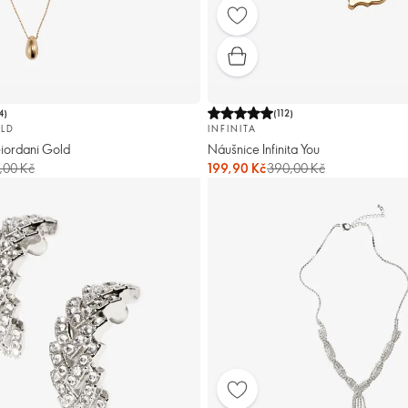
4
)
(
112
)
LD
INFINITA
iordani Gold
Náušnice Infinita You
,00 Kč
199,90 Kč
390,00 Kč