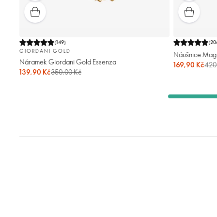
(
149
)
(
20
GIORDANI GOLD
Náušnice Magi
Náramek Giordani Gold Essenza
169,90 Kč
420
139,90 Kč
350,00 Kč