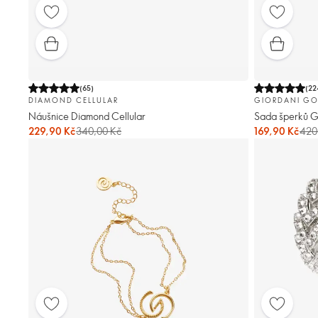
(
65
)
(
22
DIAMOND CELLULAR
GIORDANI GO
Náušnice Diamond Cellular
Sada šperků G
229,90 Kč
340,00 Kč
169,90 Kč
420