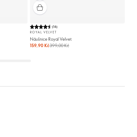
(
16
)
ROYAL VELVET
Náušnice Royal Velvet
159,90 Kč
399,00 Kč