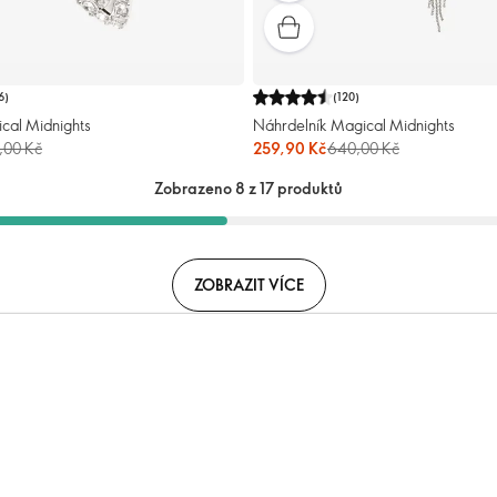
6
)
(
120
)
cal Midnights
Náhrdelník Magical Midnights
,00 Kč
259,90 Kč
640,00 Kč
Zobrazeno 8 z 17 produktů
ZOBRAZIT VÍCE