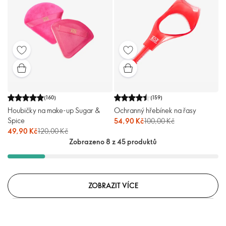
(
160
)
(
159
)
Houbičky na make-up Sugar &
Ochranný hřebínek na řasy
Spice
54,90 Kč
100,00 Kč
49,90 Kč
120,00 Kč
Zobrazeno 8 z 45 produktů
ZOBRAZIT VÍCE