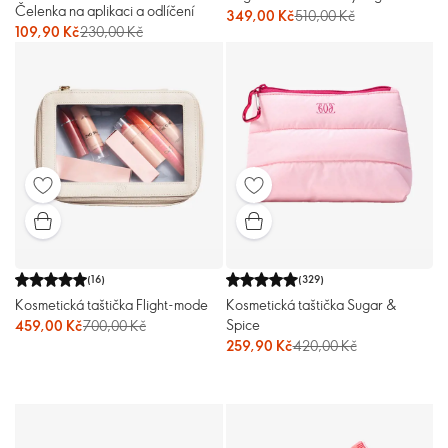
Čelenka na aplikaci a odlíčení
349,00 Kč
510,00 Kč
109,90 Kč
230,00 Kč
(
16
)
(
329
)
Kosmetická taštička Flight-mode
Kosmetická taštička Sugar &
Spice
459,00 Kč
700,00 Kč
259,90 Kč
420,00 Kč