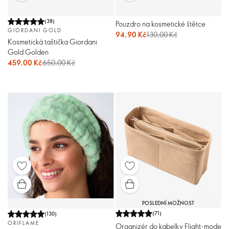
(
38
)
Pouzdro na kosmetické štětce
GIORDANI GOLD
94,90 Kč
130,00 Kč
Kosmetická taštička Giordani
Gold Golden
459,00 Kč
650,00 Kč
POSLEDNÍ MOŽNOST
(
71
)
(
130
)
ORIFLAME
Organizér do kabelky Flight-mode