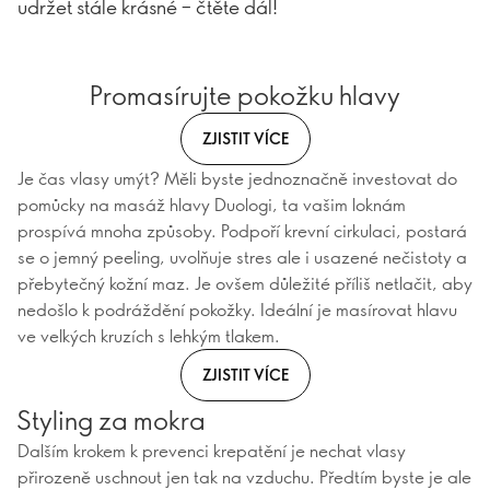
udržet stále krásné – čtěte dál!
Promasírujte pokožku hlavy
ZJISTIT VÍCE
Je čas vlasy umýt? Měli byste jednoznačně investovat do
pomůcky na masáž hlavy Duologi, ta vašim loknám
prospívá mnoha způsoby. Podpoří krevní cirkulaci, postará
se o jemný peeling, uvolňuje stres ale i usazené nečistoty a
přebytečný kožní maz. Je ovšem důležité příliš netlačit, aby
nedošlo k podráždění pokožky. Ideální je masírovat hlavu
ve velkých kruzích s lehkým tlakem.
ZJISTIT VÍCE
Styling za mokra
Dalším krokem k prevenci krepatění je nechat vlasy
přirozeně uschnout jen tak na vzduchu. Předtím byste je ale