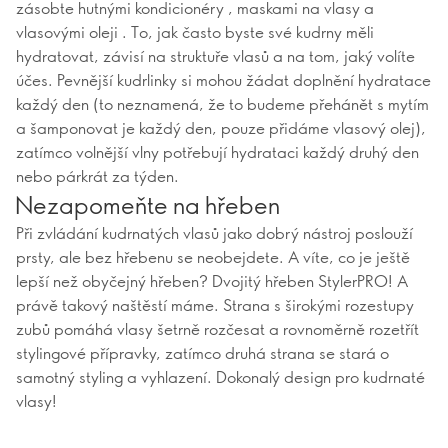
zásobte hutnými kondicionéry , maskami na vlasy a
vlasovými oleji . To, jak často byste své kudrny měli
hydratovat, závisí na struktuře vlasů a na tom, jaký volíte
účes. Pevnější kudrlinky si mohou žádat doplnění hydratace
každý den (to neznamená, že to budeme přehánět s mytím
a šamponovat je každý den, pouze přidáme vlasový olej),
zatímco volnější vlny potřebují hydrataci každý druhý den
nebo párkrát za týden.
Nezapomeňte na hřeben
Při zvládání kudrnatých vlasů jako dobrý nástroj poslouží
prsty, ale bez hřebenu se neobejdete. A víte, co je ještě
lepší než obyčejný hřeben? Dvojitý hřeben StylerPRO! A
právě takový naštěstí máme. Strana s širokými rozestupy
zubů pomáhá vlasy šetrně rozčesat a rovnoměrně rozetřít
stylingové přípravky, zatímco druhá strana se stará o
samotný styling a vyhlazení. Dokonalý design pro kudrnaté
vlasy!