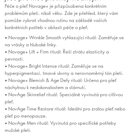
Péče o pleť Novage+ je přizpůsobena konkrétním
problémům pleti, nikoli věku. Zde je přehled, který vám
pomůže vybrat vhodnou rutinu na základě vašich
konkrétních potřeb v oblasti péče o pleť:
• Novage+ Wrinkle Smooth vyhlazující rituál: Zaměřuje se
na vrásky a hluboké linky.
• Novage+ Lift + Firm rituál: Řeší ztrátu elasticity a
pevnosti.
• Novage+ Bright Intense rituál: Zaměřuje se na
hyperpigmentaci, tmavé skvrny a nerovnoměrný tón pleti.
• Novage+ Blemish & Age Defy rituál: Určeno pro pleť
náchylnou k nedokonalostem a stárnutí.
• NovAge Skinrelief rituál: Speciálně vyvinutá pro citlivou
pleť.
• NovAge Time Restore rituál: Ideální pro zralou pleť nebo
pleť po menopauze.
• NovAge Men rituál: Vyvinutá pro specifické potřeby
mužské pleti.