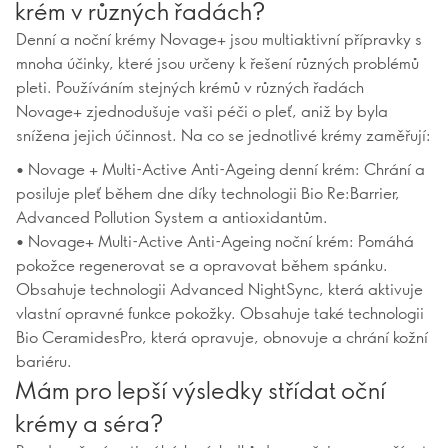
krém v různých řadách?
Denní a noční krémy Novage+ jsou multiaktivní přípravky s
mnoha účinky, které jsou určeny k řešení různých problémů
pleti. Používáním stejných krémů v různých řadách
Novage+ zjednodušuje vaši péči o pleť, aniž by byla
snížena jejich účinnost. Na co se jednotlivé krémy zaměřují:
• Novage + Multi-Active Anti-Ageing denní krém: Chrání a
posiluje pleť během dne díky technologii Bio Re:Barrier,
Advanced Pollution System a antioxidantům.
• Novage+ Multi-Active Anti-Ageing noční krém: Pomáhá
pokožce regenerovat se a opravovat během spánku.
Obsahuje technologii Advanced NightSync, která aktivuje
vlastní opravné funkce pokožky. Obsahuje také technologii
Bio CeramidesPro, která opravuje, obnovuje a chrání kožní
bariéru.
Mám pro lepší výsledky střídat oční
krémy a séra?