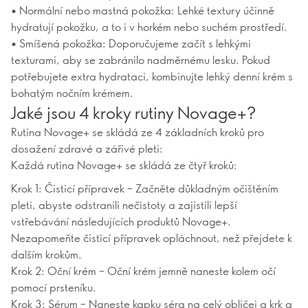
• Normální nebo mastná pokožka: Lehké textury účinně
hydratují pokožku, a to i v horkém nebo suchém prostředí.
• Smíšená pokožka: Doporučujeme začít s lehkými
texturami, aby se zabránilo nadměrnému lesku. Pokud
potřebujete extra hydrataci, kombinujte lehký denní krém s
bohatým nočním krémem.
Jaké jsou 4 kroky rutiny Novage+?
Rutina Novage+ se skládá ze 4 základních kroků pro
dosažení zdravé a zářivé pleti:
Každá rutina Novage+ se skládá ze čtyř kroků:
Krok 1: Čisticí přípravek – Začněte důkladným očištěním
pleti, abyste odstranili nečistoty a zajistili lepší
vstřebávání následujících produktů Novage+.
Nezapomeňte čisticí přípravek opláchnout, než přejdete k
dalším krokům.
Krok 2: Oční krém – Oční krém jemně naneste kolem očí
pomocí prsteníku.
Krok 3: Sérum – Naneste kapku séra na celý obličej a krk a