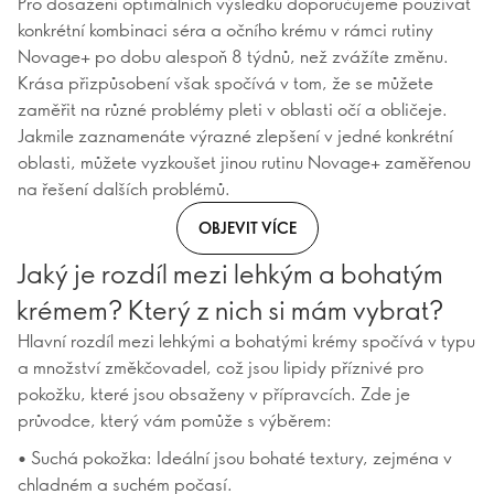
Pro dosažení optimálních výsledků doporučujeme používat
konkrétní kombinaci séra a očního krému v rámci rutiny
Novage+ po dobu alespoň 8 týdnů, než zvážíte změnu.
Krása přizpůsobení však spočívá v tom, že se můžete
zaměřit na různé problémy pleti v oblasti očí a obličeje.
Jakmile zaznamenáte výrazné zlepšení v jedné konkrétní
oblasti, můžete vyzkoušet jinou rutinu Novage+ zaměřenou
na řešení dalších problémů.
OBJEVIT VÍCE
Jaký je rozdíl mezi lehkým a bohatým
krémem? Který z nich si mám vybrat?
Hlavní rozdíl mezi lehkými a bohatými krémy spočívá v typu
a množství změkčovadel, což jsou lipidy příznivé pro
pokožku, které jsou obsaženy v přípravcích. Zde je
průvodce, který vám pomůže s výběrem:
• Suchá pokožka: Ideální jsou bohaté textury, zejména v
chladném a suchém počasí.