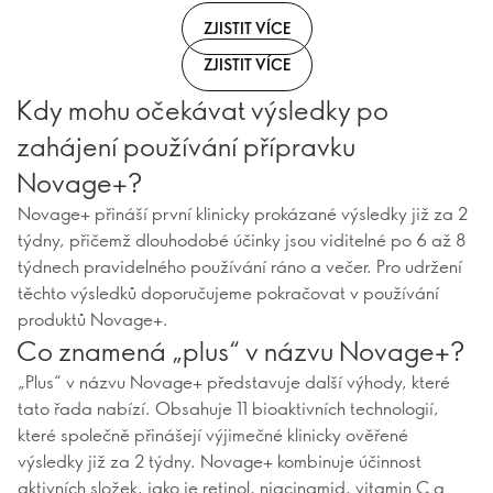
ZJISTIT VÍCE
ZJISTIT VÍCE
Kdy mohu očekávat výsledky po
zahájení používání přípravku
Novage+?
Novage+ přináší první klinicky prokázané výsledky již za 2
týdny, přičemž dlouhodobé účinky jsou viditelné po 6 až 8
týdnech pravidelného používání ráno a večer. Pro udržení
těchto výsledků doporučujeme pokračovat v používání
produktů Novage+.
Co znamená „plus“ v názvu Novage+?
„Plus“ v názvu Novage+ představuje další výhody, které
tato řada nabízí. Obsahuje 11 bioaktivních technologií,
které společně přinášejí výjimečné klinicky ověřené
výsledky již za 2 týdny. Novage+ kombinuje účinnost
aktivních složek, jako je retinol, niacinamid, vitamin C a