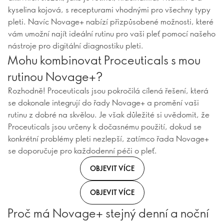
kyselina kojová, s recepturami vhodnými pro všechny typy
pleti. Navíc Novage+ nabízí přizpůsobené možnosti, které
vám umožní najít ideální rutinu pro vaši pleť pomocí našeho
nástroje pro digitální diagnostiku pleti.
Mohu kombinovat Proceuticals s mou
rutinou Novage+?
Rozhodně! Proceuticals jsou pokročilá cílená řešení, která
se dokonale integrují do řady Novage+ a promění vaši
rutinu z dobré na skvělou. Je však důležité si uvědomit, že
Proceuticals jsou určeny k dočasnému použití, dokud se
konkrétní problémy pleti nezlepší, zatímco řada Novage+
se doporučuje pro každodenní péči o pleť.
OBJEVIT VÍCE
OBJEVIT VÍCE
Proč má Novage+ stejný denní a noční