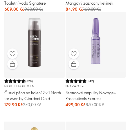
Toaletní voda Signature
Mangový zázračný kelímek
609,00 Kč
960,00 Kč
84,90 Kč
160,00 Kč
(
328
)
(
342
)
NORTH FOR MEN
NOVAGE+
Čisticí pěna na holení 2 v 1 North
Peptidové ampulky Novage+
for Men by Giordani Gold
Proceuticals Express
179,90 Kč
270,00 Kč
499,00 Kč
870,00 Kč