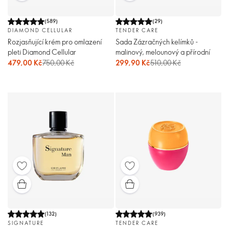
(
589
)
(
29
)
DIAMOND CELLULAR
TENDER CARE
Rozjasňující krém pro omlazení
Sada Zázračných kelímků -
pleti Diamond Cellular
malinový, melounový a přírodní
479,00 Kč
750,00 Kč
299,90 Kč
510,00 Kč
(
132
)
(
939
)
SIGNATURE
TENDER CARE