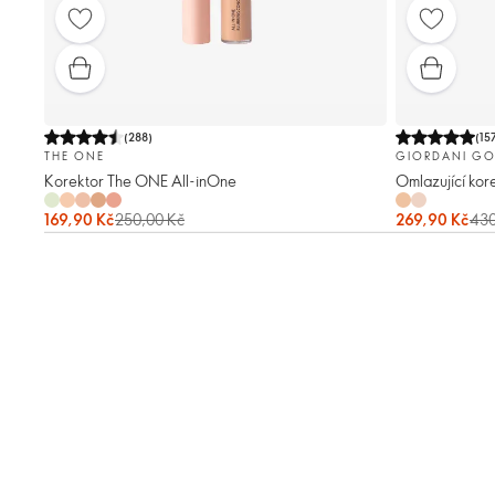
(
288
)
(
15
THE ONE
GIORDANI GO
Korektor The ONE All-inOne
Omlazující kor
169,90 Kč
250,00 Kč
269,90 Kč
430