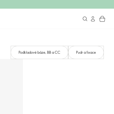
Podkladové báze, BB a CC
Pudr a fixace​