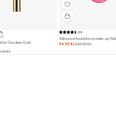
75
)
(
51
)
LD
Silikonová houbička na make-up Hi
ektor Giordani Gold
94,90 Kč
240,00 Kč
,00 Kč