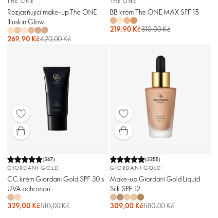
THE ONE
THE ONE
Rozjasňující make-up The ONE
BB krém The ONE MAX SPF 15
Illuskin Glow
219,90 Kč
310,00 Kč
269,90 Kč
420,00 Kč
(
567
)
(
2255
)
GIORDANI GOLD
GIORDANI GOLD
CC krém Giordani Gold SPF 30 s
Make-up Giordani Gold Liquid
UVA ochranou
Silk SPF 12
329,00 Kč
510,00 Kč
309,00 Kč
580,00 Kč