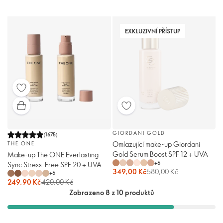
EXKLUZIVNÍ PŘÍSTUP
GIORDANI GOLD
(
1675
)
Omlazující make-up Giordani
THE ONE
Gold Serum Boost SPF 12 + UVA
Make-up The ONE Everlasting
+
6
Sync Stress-Free SPF 20 + UVA
349,00 Kč
580,00 Kč
+
6
Natural
249,90 Kč
420,00 Kč
Zobrazeno 8 z 10 produktů