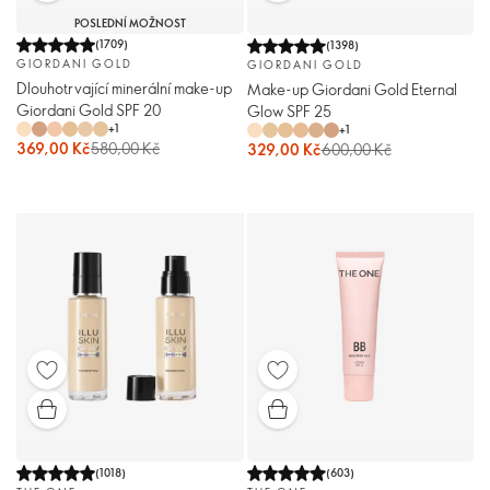
POSLEDNÍ MOŽNOST
(
1709
)
(
1398
)
GIORDANI GOLD
GIORDANI GOLD
Dlouhotrvající minerální make-up
Make-up Giordani Gold Eternal
Giordani Gold SPF 20
Glow SPF 25
+
1
+
1
369,00 Kč
580,00 Kč
329,00 Kč
600,00 Kč
(
1018
)
(
603
)