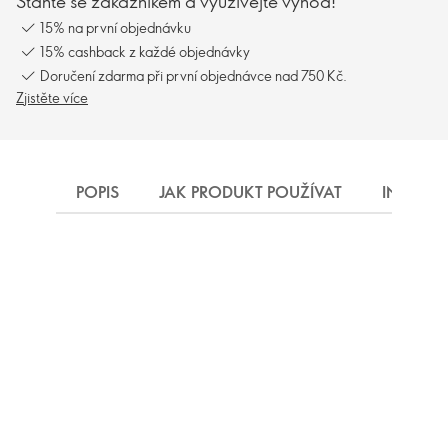
Staňte se zákazníkem a využívejte výhod!
15% na první objednávku
15% cashback z každé objednávky
Doručení zdarma při první objednávce nad 750 Kč.
Zjistěte více
POPIS
JAK PRODUKT POUŽÍVAT
INGREDI