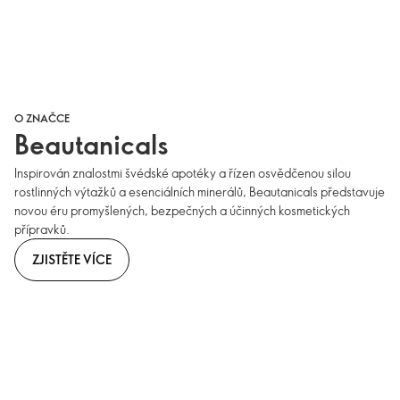
O ZNAČCE
Beautanicals
Inspirován znalostmi švédské apotéky a řízen osvědčenou silou
rostlinných výtažků a esenciálních minerálů, Beautanicals představuje
novou éru promyšlených, bezpečných a účinných kosmetických
přípravků.
ZJISTĚTE VÍCE