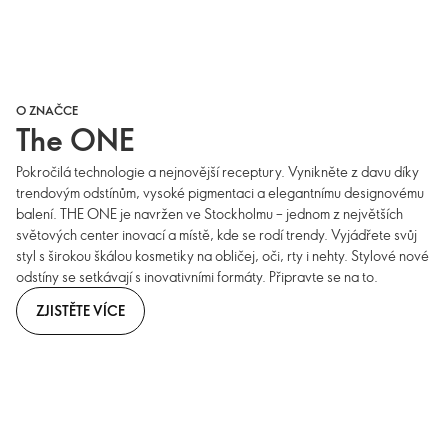
O ZNAČCE
The ONE
Pokročilá technologie a nejnovější receptury. Vynikněte z davu díky
trendovým odstínům, vysoké pigmentaci a elegantnímu designovému
balení. THE ONE je navržen ve Stockholmu – jednom z největších
světových center inovací a místě, kde se rodí trendy. Vyjádřete svůj
styl s širokou škálou kosmetiky na obličej, oči, rty i nehty. Stylové nové
odstíny se setkávají s inovativními formáty. Připravte se na to.
ZJISTĚTE VÍCE