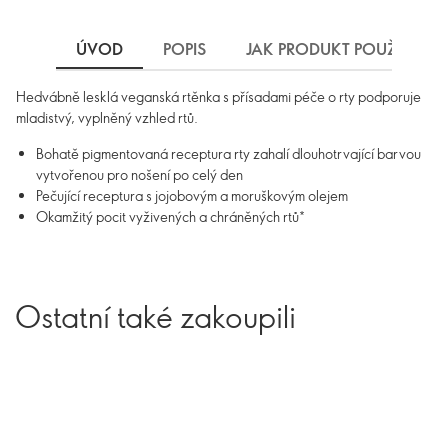
ÚVOD
POPIS
JAK PRODUKT POUŽÍVAT
Hedvábně lesklá veganská rtěnka s přísadami péče o rty podporuje
mladistvý, vyplněný vzhled rtů.
Bohatě pigmentovaná receptura rty zahalí dlouhotrvající barvou
vytvořenou pro nošení po celý den
Pečující receptura s jojobovým a moruškovým olejem
Okamžitý pocit vyživených a chráněných rtů*
Ostatní také zakoupili