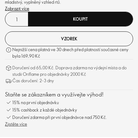
mladistvý, vyplněný vzhled rtů.
Zobrazit více
KOUPIT
VZOREK
Nejnižší cena platná ve 30 dnech před platností současné ceny
byla 169,90 Kč
Doručení od 65,00 Kč. Doprava zdarma na výdejní místa a do
studii Oriflame pro objednávky 2000 Kč
Čas doručení: 2-3 dny
Staňte se zákazníkem a využívejte výhod!
15% na první objednávku
15% cashback z každé objednávky
Doručení zdarma při první objednávce nad 750 Kč.
Zjistěte více