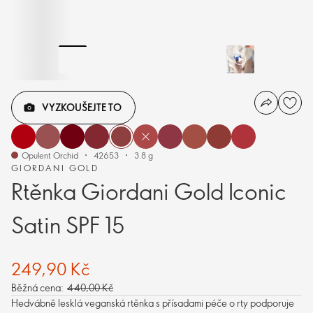
VYZKOUŠEJTE TO
Opulent Orchid
42653
3.8 g
GIORDANI GOLD
Rtěnka Giordani Gold Iconic
Satin SPF 15
249,90 Kč
Běžná cena:
440,00 Kč
Hedvábně lesklá veganská rtěnka s přísadami péče o rty podporuje