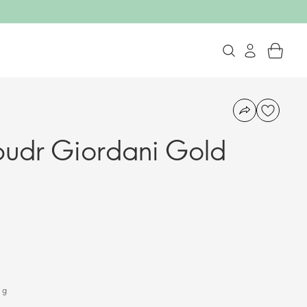
 pudr Giordani Gold
 g