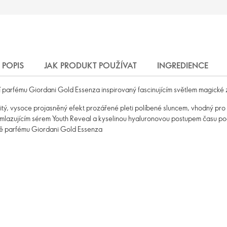
POPIS
JAK PRODUKT POUŽÍVAT
INGREDIENCE
í parfému Giordani Gold Essenza inspirovaný fascinujícím světlem magické 
, vysoce projasněný efekt prozářené pleti políbené sluncem, vhodný pro t
azujícím sérem Youth Reveal a kyselinou hyaluronovou postupem času podp
ně parfému Giordani Gold Essenza