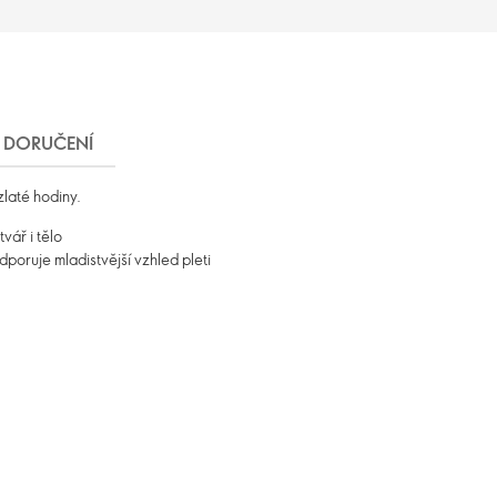
DORUČENÍ
zlaté hodiny.
vář i tělo
oruje mladistvější vzhled pleti