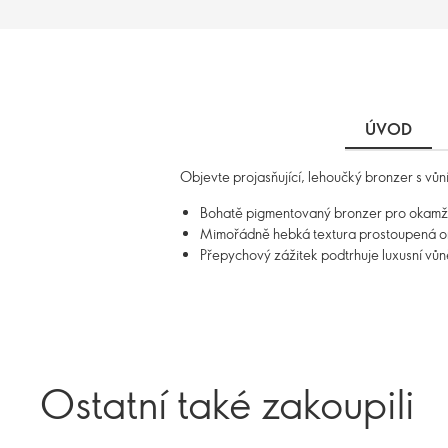
ÚVOD
Objevte projasňující, lehoučký bronzer s vůn
Bohatě pigmentovaný bronzer pro okamžitý
Mimořádně hebká textura prostoupená oml
Přepychový zážitek podtrhuje luxusní vů
Ostatní také zakoupili