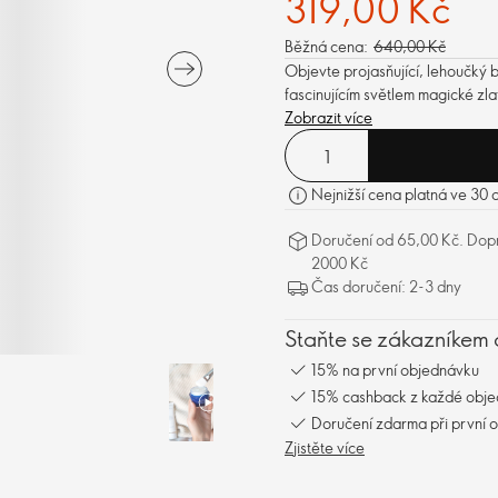
319,00 Kč
Běžná cena:
640,00 Kč
Objevte projasňující, lehoučký 
fascinujícím světlem magické zla
Zobrazit více
Nejnižší cena platná ve 30
Doručení od 65,00 Kč. Dopr
2000 Kč
Čas doručení: 2-3 dny
Staňte se zákazníkem 
15% na první objednávku
15% cashback z každé obj
Doručení zdarma při první 
Zjistěte více