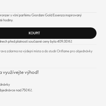
bronzer s vůní parfému Giordani Gold Essenza inspirovaný
té hodiny.
KOUPIT
 dnech před platností současné ceny byla 409,00 Kč
ava zdarma na výdejní místa a do studii Oriflame pro objednávky
a využívejte výhod!
ednávky
objednávce nad 750 Kč.