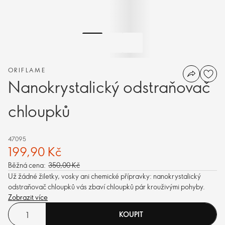
ORIFLAME
Nanokrystalický odstraňovač
chloupků
47095
199,90 Kč
Běžná cena:
350,00 Kč
Už žádné žiletky, vosky ani chemické přípravky: nanokrystalický
odstraňovač chloupků vás zbaví chloupků pár krouživými pohyby.
Zobrazit více
KOUPIT