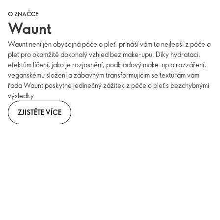
O ZNAČCE
Waunt
Waunt není jen obyčejná péče o pleť, přináší vám to nejlepší z péče o
pleť pro okamžitě dokonalý vzhled bez make-upu. Díky hydrataci,
efektům líčení, jako je rozjasnění, podkladový make-up a rozzáření,
veganskému složení a zábavným transformujícím se texturám vám
řada Waunt poskytne jedinečný zážitek z péče o pleť s bezchybnými
výsledky.
ZJISTĚTE VÍCE