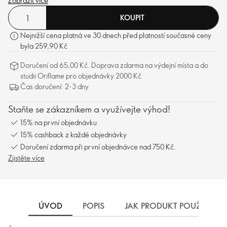
každodenní nošení. Certifikováno organizací The Vegan Society™.
Zobrazit více
KOUPIT
Nejnižší cena platná ve 30 dnech před platností současné ceny
byla 259,90 Kč
Doručení od 65,00 Kč. Doprava zdarma na výdejní místa a do
studii Oriflame pro objednávky 2000 Kč
Čas doručení: 2-3 dny
Staňte se zákazníkem a využívejte výhod!
15% na první objednávku
15% cashback z každé objednávky
Doručení zdarma při první objednávce nad 750 Kč.
Zjistěte více
ÚVOD
POPIS
JAK PRODUKT POUŽÍVAT