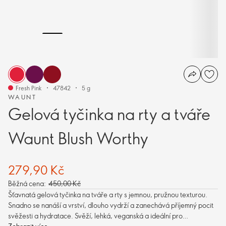
Fresh Pink
47842
5 g
WAUNT
Gelová tyčinka na rty a tváře
Waunt Blush Worthy
279,90 Kč
Běžná cena:
450,00 Kč
Šťavnatá gelová tyčinka na tváře a rty s jemnou, pružnou texturou.
Snadno se nanáší a vrství, dlouho vydrží a zanechává příjemný pocit
svěžesti a hydratace. Svěží, lehká, veganská a ideální pro