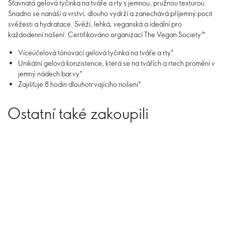
Šťavnatá gelová tyčinka na tváře a rty s jemnou, pružnou texturou.
Snadno se nanáší a vrství, dlouho vydrží a zanechává příjemný pocit
svěžesti a hydratace. Svěží, lehká, veganská a ideální pro
každodenní nošení. Certifikováno organizací The Vegan Society™.
Víceúčelová tónovací gelová tyčinka na tváře a rty*
Unikátní gelová konzistence, která se na tvářích a rtech promění v
jemný nádech barvy*
Zajišťuje 8 hodin dlouhotrvajícího nošení*
Ostatní také zakoupili