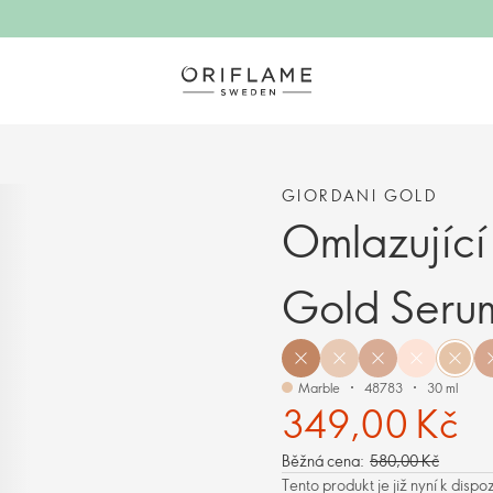
GIORDANI GOLD
Omlazující
Gold Serum
Marble
48783
30 ml
349,00 Kč
Běžná cena:
580,00 Kč
Tento produkt je již nyní k dispo