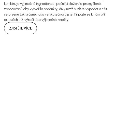
kombinuje výjimečné ingredience, pečující složení a promyšlené
zpracování, aby vytvořila produkty, díky nimž budete vypadat a cítit
se přesně tak krásně, jaká ve skutečnosti jste. Připojte se k nám při
oslavách 50. výročí této výjimečné značky!
ZJISTĚTE VÍCE