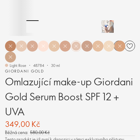
Light Rose
48784
30 ml
GIORDANI GOLD
Omlazující make-up Giordani
Gold Serum Boost SPF 12 +
UVA
349,00 Kč
Běžná cena:
580,00 Kč
Tento produkt je již nyní k dispozici v rámci exkluzivního přístupu.