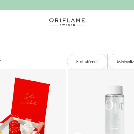
Proti stárnutí
Minimali
T