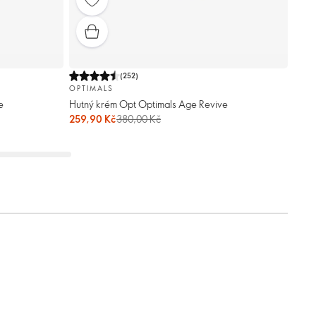
(
252
)
OPTIMALS
e
Hutný krém Opt Optimals Age Revive
259,90 Kč
380,00 Kč