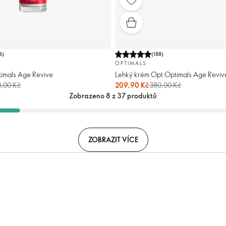
6
)
(
188
)
OPTIMALS
imals Age Revive
Lehký krém Opt Optimals Age Reviv
,00 Kč
209,90 Kč
380,00 Kč
Zobrazeno 8 z 37 produktů
ZOBRAZIT VÍCE