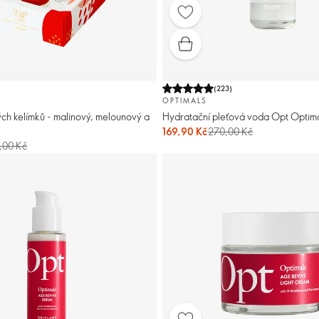
)
(
223
)
OPTIMALS
h kelímků - malinový, melounový a
Hydratační pleťová voda Opt Optim
169,90 Kč
270,00 Kč
,00 Kč