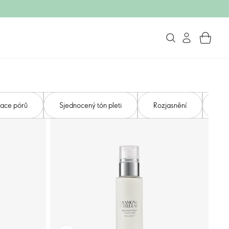
zace pórů
Sjednocený tón pleti
Rozjasnění
Zkl