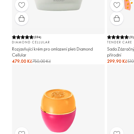
(
594
)
(
31
DIAMOND CELLULAR
TENDER CARE
Rozjasňující krém pro omlazení pleti Diamond
Sada Zázračnýc
Cellular
přírodní
479,00 Kč
750,00 Kč
299,90 Kč
510