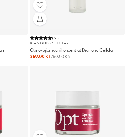
(
191
)
DIAMOND CELLULAR
als
Obnovující noční koncentrát Diamond Cellular
359,00 Kč
750,00 Kč