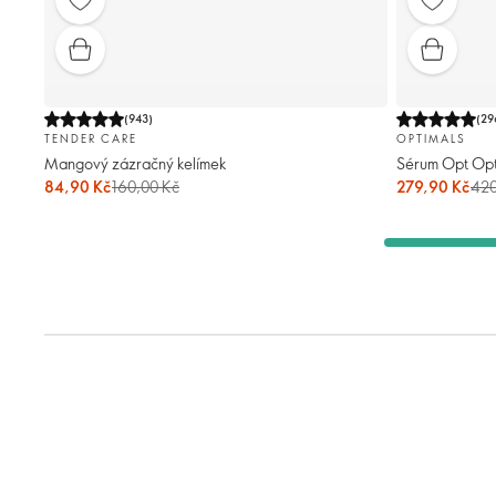
(
943
)
(
29
TENDER CARE
OPTIMALS
Mangový zázračný kelímek
Sérum Opt Opt
84,90 Kč
160,00 Kč
279,90 Kč
420