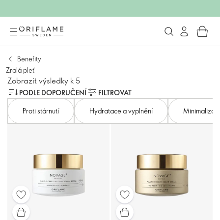
Benefity
Zralá pleť
Zobrazit výsledky k 5
PODLE DOPORUČENÍ
FILTROVAT
Proti stárnutí
Hydratace a vyplnění
Minimalizac