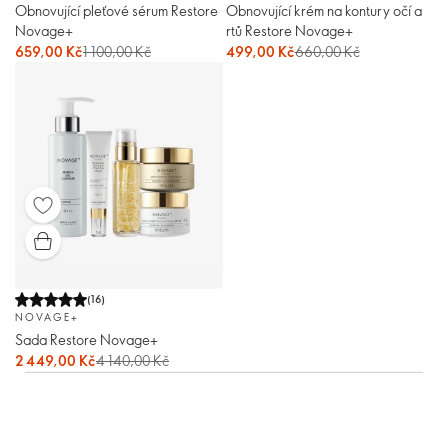
Obnovující pleťové sérum Restore
Obnovující krém na kontury očí a
Novage+
rtů Restore Novage+
659,00 Kč
1 100,00 Kč
499,00 Kč
660,00 Kč
(
16
)
NOVAGE+
Sada Restore Novage+
2 449,00 Kč
4 140,00 Kč