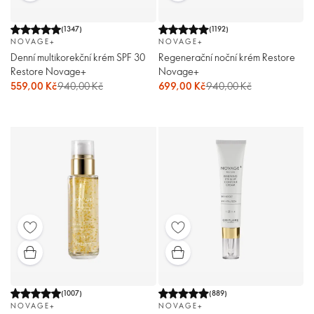
(
1347
)
(
1192
)
NOVAGE+
NOVAGE+
Denní multikorekční krém SPF 30
Regenerační noční krém Restore
Restore Novage+
Novage+
559,00 Kč
940,00 Kč
699,00 Kč
940,00 Kč
(
1007
)
(
889
)
NOVAGE+
NOVAGE+